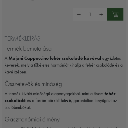
Mennyiség:
TERMÉKLEÍRÁS
Termék bemutatása
A
Majani Cappuccino fehér csokoládé kávéval
egy ízletes
keverék, mely a tökéletes harmóniát kínálja a fehér csokoládé és a
kávé ízében.
Összetevők és minőség
A termék kiváló minőségű alapanyagokból, mint a finom
fehér
csokoládé
és a forrón pörkölt
kávé
, garantáltan lenyűgözi az
ízlelőbimbókat.
Gasztronómiai élmény