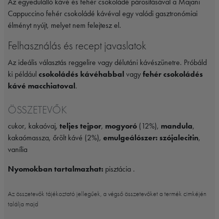
Az egyedülálló kávé és fehér csokoládé párosításával a Majani
Cappuccino fehér csokoládé kávéval egy valódi gasztronómiai
élményt nyújt, melyet nem felejtesz el.
Felhasználás és recept javaslatok
Az ideális választás reggelire vagy délutáni kávészünetre. Próbáld
ki például
csokoládés kávéhabbal
vagy
fehér csokoládés
kávé macchiatoval
.
ÖSSZETEVŐK
cukor, kakaóvaj,
teljes tejpor
,
mogyoró
(12%),
mandula
,
kakaómassza, őrölt kávé (2%),
emulgeálószer: szójalecitin
,
vanília
Nyomokban tartalmazhat:
pisztácia .
Az összetevők tájékoztató jellegűek, a végső összetevőket a termék cimkéjén
találja majd