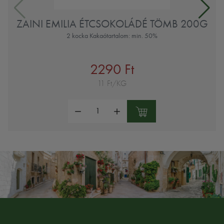
ZAINI EMILIA ÉTCSOKOLÁDÉ TÖMB 200G
2 kocka Kakaótartalom: min. 50%
2290 Ft
11 Ft/KG
Mennyiség: