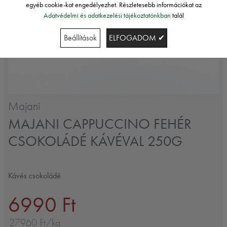
egyéb cookie-kat engedélyezhet. Részletesebb információkat az
Adatvédelmi és adatkezelési tájékoztatónkban
talál
Beállítások
ELFOGADOM ✔
Majani
MAJANI CAPPUCCINO FEHÉR
CSOKOLÁDÉ KÁVÉVAL 250G
Kávés csokoládé
6990 Ft
27960 Ft/kg