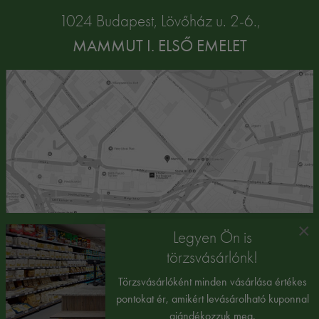
1024 Budapest, Lövőház u. 2-6.,
MAMMUT I. ELSŐ EMELET
×
Legyen Ön is
törzsvásárlónk!
Törzsvásárlóként minden vásárlása értékes
pontokat ér, amikért levásárolható kuponnal
ajándékozzuk meg.