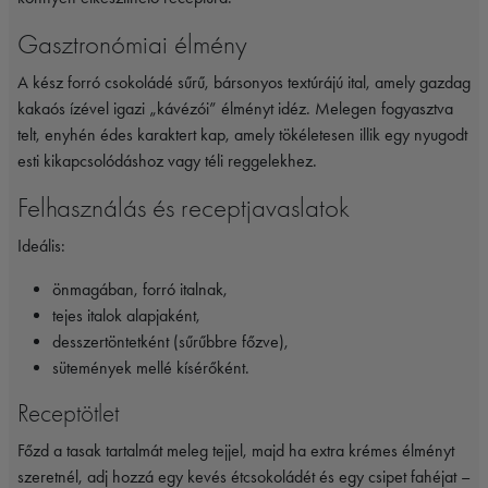
Gasztronómiai élmény
A kész forró csokoládé sűrű, bársonyos textúrájú ital, amely gazdag
kakaós ízével igazi „kávézói” élményt idéz. Melegen fogyasztva
telt, enyhén édes karaktert kap, amely tökéletesen illik egy nyugodt
esti kikapcsolódáshoz vagy téli reggelekhez.
Felhasználás és receptjavaslatok
Ideális:
önmagában, forró italnak,
tejes italok alapjaként,
desszertöntetként (sűrűbbre főzve),
sütemények mellé kísérőként.
Receptötlet
Főzd a tasak tartalmát meleg tejjel, majd ha extra krémes élményt
szeretnél, adj hozzá egy kevés étcsokoládét és egy csipet fahéjat –