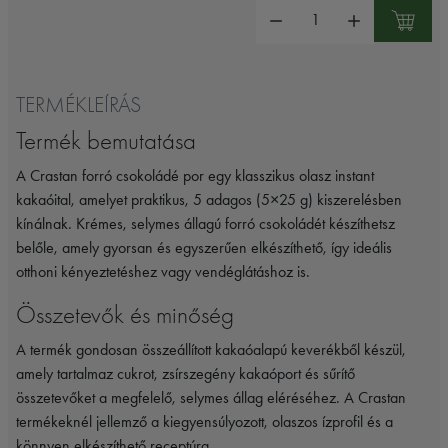
Mennyiség:
TERMÉKLEÍRÁS
Termék bemutatása
A Crastan forró csokoládé por egy klasszikus olasz instant
kakaóital, amelyet praktikus, 5 adagos (5×25 g) kiszerelésben
kínálnak. Krémes, selymes állagú forró csokoládét készíthetsz
belőle, amely gyorsan és egyszerűen elkészíthető, így ideális
otthoni kényeztetéshez vagy vendéglátáshoz is.
Összetevők és minőség
A termék gondosan összeállított kakaóalapú keverékből készül,
amely tartalmaz cukrot, zsírszegény kakaóport és sűrítő
összetevőket a megfelelő, selymes állag eléréséhez. A Crastan
termékeknél jellemző a kiegyensúlyozott, olaszos ízprofil és a
könnyen elkészíthető receptúra.