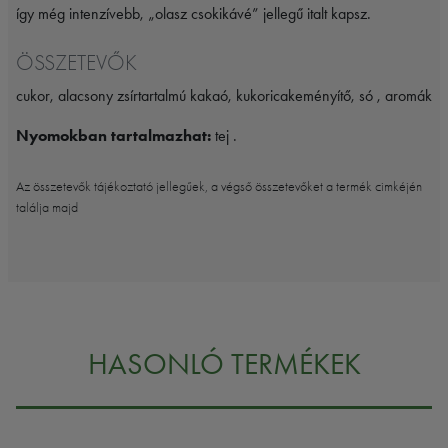
így még intenzívebb, „olasz csokikávé” jellegű italt kapsz.
ÖSSZETEVŐK
cukor, alacsony zsírtartalmú kakaó, kukoricakeményítő, só , aromák
Nyomokban tartalmazhat:
tej .
Az összetevők tájékoztató jellegűek, a végső összetevőket a termék cimkéjén
találja majd
HASONLÓ TERMÉKEK