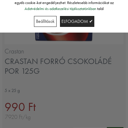
egyéb cookie-kat engedélyezhet. Részletesebb információkat az
Adatvédelmi és adatkezelési tájékoztatónkban
talál
Beállítások
ELFOGADOM ✔
Crastan
CRASTAN FORRÓ CSOKOLÁDÉ
POR 125G
5 x 25 g
990 Ft
7920 Ft/kg