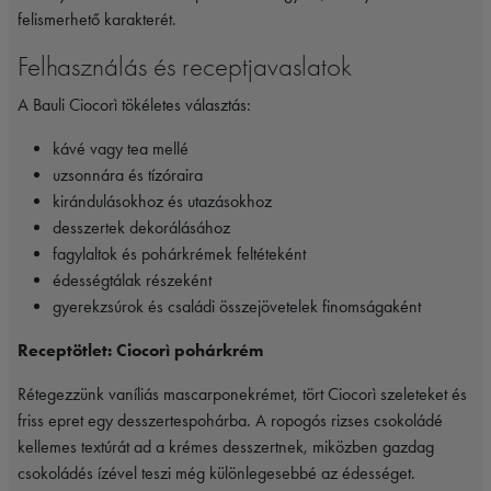
felismerhető karakterét.
Felhasználás és receptjavaslatok
A Bauli Ciocorì tökéletes választás:
kávé vagy tea mellé
uzsonnára és tízóraira
kirándulásokhoz és utazásokhoz
desszertek dekorálásához
fagylaltok és pohárkrémek feltéteként
édességtálak részeként
gyerekzsúrok és családi összejövetelek finomságaként
Receptötlet: Ciocorì pohárkrém
Rétegezzünk vaníliás mascarponekrémet, tört Ciocorì szeleteket és
friss epret egy desszertespohárba. A ropogós rizses csokoládé
kellemes textúrát ad a krémes desszertnek, miközben gazdag
csokoládés ízével teszi még különlegesebbé az édességet.