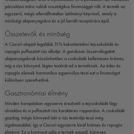
párosítása mára valódi nosztalgikus finomsággá vált. A termék az
egyszerű, mégis ellenállhatatlan ízélményt képviseli, amely a
minőségi alapanyagokra és a jól bevált receptúrára épül.
Összetevők és minőség
A Ciocorì alapját legalább 31% kakaótartalmú tejcsokoládé és
ropogós puffasztott rizs alkotja. A gondosan összeválogatott
alapanyagoknak köszönhetően a csokoládé kellemesen krémes,
míg a rizs könnyed, légies textúrát ad a terméknek. Az édes és
ropogós elemek harmonikus egyensúlya teszi ezt a finomságot
különösen szerethetővé.
Gasztronómiai élmény
Minden harapásban egyszerre érezhető a tejcsokoládé lágy
olvadása és a puffasztott rizs karakteres roppanása. A csokoládé
gazdag, mégis könnyed ízét a rizs textúrája teszi még
izgalmasabbá, így a Ciocorì egyszerre kínál krémes és ropogós
élményt. Ez a kontraszt adja a termék egyedi, könnyen