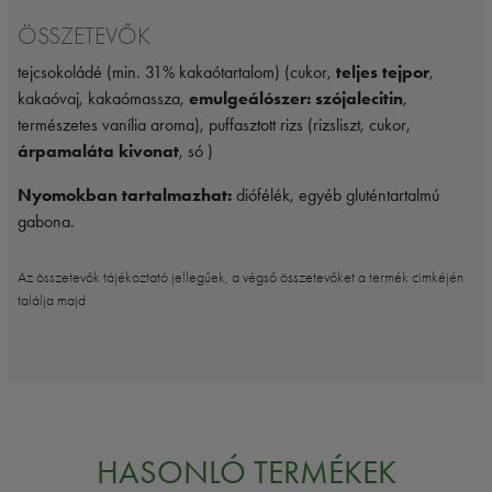
ÖSSZETEVŐK
tejcsokoládé (min. 31% kakaótartalom) (cukor,
teljes tejpor
,
kakaóvaj, kakaómassza,
emulgeálószer: szójalecitin
,
természetes vanília aroma), puffasztott rizs (rizsliszt, cukor,
árpamaláta kivonat
, só )
Nyomokban tartalmazhat:
diófélék, egyéb gluténtartalmú
gabona.
Az összetevők tájékoztató jellegűek, a végső összetevőket a termék cimkéjén
találja majd
HASONLÓ TERMÉKEK