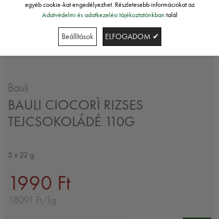
egyéb cookie-kat engedélyezhet. Részletesebb információkat az
Adatvédelmi és adatkezelési tájékoztatónkban
talál
Beállítások
ELFOGADOM ✔
Bauli
BAULI CIOCORÌ RIZSES
TEJCSOKOLÁDÉ 110G
5 x 22 g
1990 Ft
18091 Ft/kg