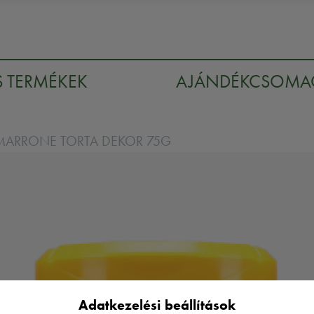
S TERMÉKEK
AJÁNDÉKCSOM
MARRONE TORTA DEKOR 75G
Adatkezelési beállítások