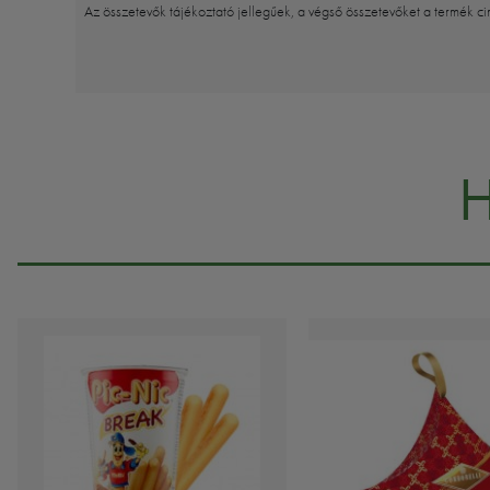
Az összetevők tájékoztató jellegűek, a végső összetevőket a termék ci