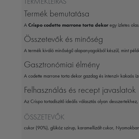
TERMÉKLEÍRÁS
Termék bemutatása
A
Crispo codette marrone torta dekor
egy ízletes olasz
Összetevők és minőség
A termék kiváló minőségű alapanyagokból készül, mint péld
Gasztronómiai élmény
A codette marrone torta dekor gazdag és intenzív kakaós ízé
Felhasználás és recept javaslatok
Az Crispo tortadíszítő ideális választás olyan desszertekhez,
ÖSSZETEVŐK
cukor (90%), glükóz szirup, karamellizált cukor, Nyomokban