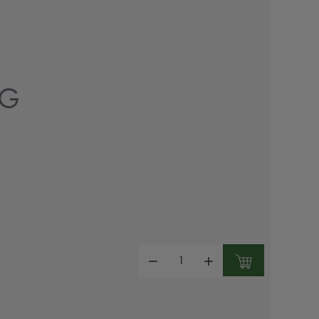
5G
Mennyiség: