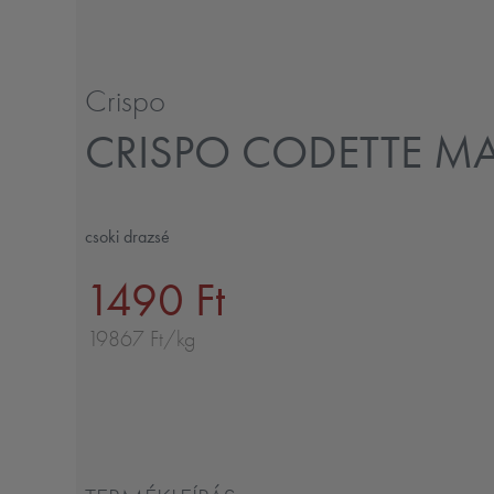
Crispo
CRISPO CODETTE M
csoki drazsé
1490 Ft
19867 Ft/kg