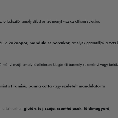
 tortadíszítő, amely stílust és ízélményt visz az otthoni sütésbe.
ául a
kakaópor
,
mandula
és
porcukor
, amelyek garantálják a torta 
lményt nyújt, amely tökéletesen kiegészíti bármely süteményt vagy tortát
 mint a
tiramisù
,
panna cotta
vagy
szeletelt mandulatorta
.
 tartalmazhat (
glutén
,
tej
,
szója
,
csonthéjasok
,
földimogyoró
)