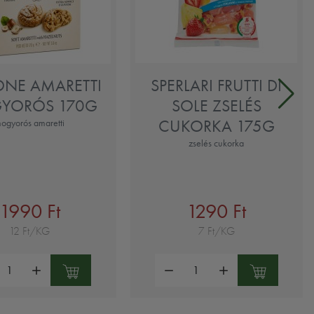
ONE AMARETTI
SPERLARI FRUTTI DI
YORÓS 170G
SOLE ZSELÉS
CUKORKA 175G
ogyorós amaretti
zselés cukorka
1990 Ft
1290 Ft
12 Ft/KG
7 Ft/KG
ség:
Mennyiség: