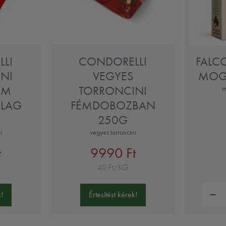
LI
CONDORELLI
FALC
NI
VEGYES
MOG
ÉM
TORRONCINI
m
LLAG
FÉMDOBOZBAN
250G
i
vegyes torroncini
t
9990 Ft
40 Ft/KG
Mennyi
!
Értesítést kérek!