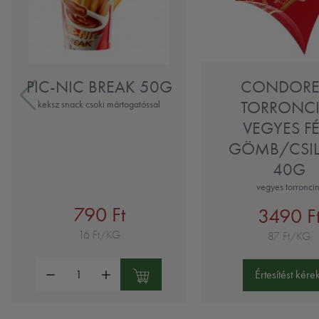
PIC-NIC BREAK 50G
CONDOREL
TORRONCI
keksz snack csoki mártogatóssal
VEGYES F
GÖMB/CSI
40G
vegyes torroncin
790 Ft
3490 F
16 Ft/KG
87 Ft/KG
Mennyiség:
Értesítést kérek