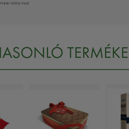
mkéjén találja majd
HASONLÓ TERMÉKE