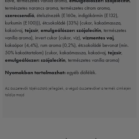
kávé, természetes vanília aroma,
emulgeálószer: szójalecitin
,
természetes narancs aroma, természetes citrom aroma,
szerecsendió
, ételszínezék (E160e, indigókármin (E132),
kurkumin (E100))), étcsokoládé (33%) (cukor, kakaómassza,
kakaóvaj,
tejzsír
,
emulgeálószer: szójalecitin
, természetes
vanília aroma), invert cukor (cukor, víz),
vízmentes vaj
,
kakaópor (4,4%), rum aroma (0,2%), étcsokoládé bevonat (min.
50% kakaótartalom) (cukor, kakaómassza, kakaóvaj,
tejzsír
,
emulgeálószer: szójalecitin
, természetes vanília aroma)
Nyomokban tartalmazhat:
egyéb diófélék.
Az összetevők tájékoztató jellegűek, a végső összetevőket a termék cimkéjén
találja majd