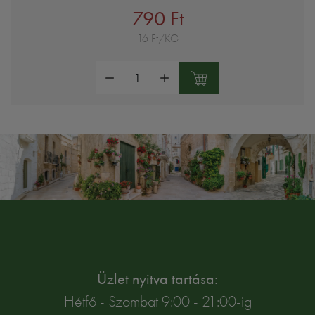
790 Ft
16 Ft/KG
Mennyiség:
Üzlet nyitva tartása:
Hétfő - Szombat 9:00 - 21:00-ig