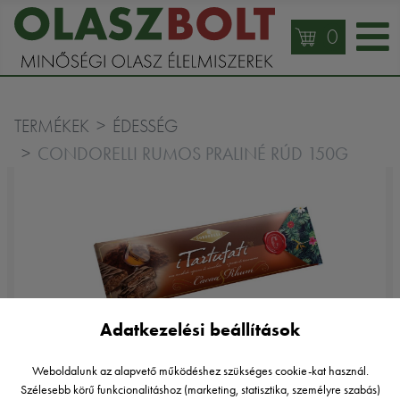
0
TERMÉKEK
ÉDESSÉG
CONDORELLI RUMOS PRALINÉ RÚD 150G
Adatkezelési beállítások
Weboldalunk az alapvető működéshez szükséges cookie-kat használ.
Condorelli
Szélesebb körű funkcionalitáshoz (marketing, statisztika, személyre szabás)