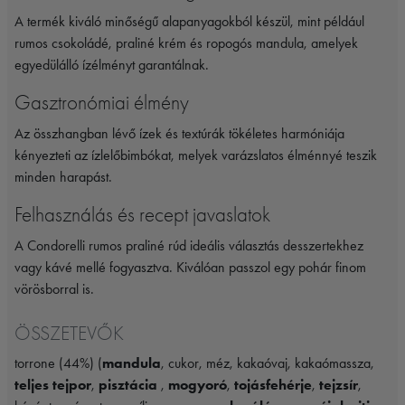
A termék kiváló minőségű alapanyagokból készül, mint például
rumos csokoládé, praliné krém és ropogós mandula, amelyek
egyedülálló ízélményt garantálnak.
Gasztronómiai élmény
Az összhangban lévő ízek és textúrák tökéletes harmóniája
kényezteti az ízlelőbimbókat, melyek varázslatos élménnyé teszik
minden harapást.
Felhasználás és recept javaslatok
A Condorelli rumos praliné rúd ideális választás desszertekhez
vagy kávé mellé fogyasztva. Kiválóan passzol egy pohár finom
vörösborral is.
ÖSSZETEVŐK
torrone (44%) (
mandula
, cukor, méz, kakaóvaj, kakaómassza,
teljes tejpor
,
pisztácia
,
mogyoró
,
tojásfehérje
,
tejzsír
,