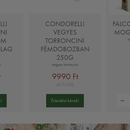
LI
CONDORELLI
FALC
NI
VEGYES
MOG
ÉM
TORRONCINI
m
LLAG
FÉMDOBOZBAN
250G
i
vegyes torroncini
t
9990 Ft
40 Ft/KG
Mennyi
!
Értesítést kérek!