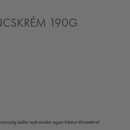
NCSKRÉM 190G
zország ízeibe repít minden egyes falatnyi élvezetével.