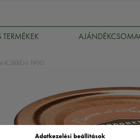
S TERMÉKEK
AJÁNDÉKCSOM
ANCSKRÉM 190G
Adatkezelési beállítások