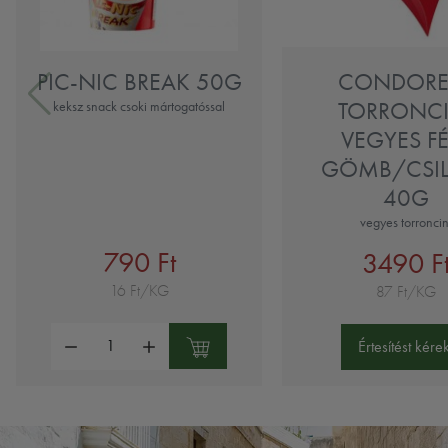
PIC-NIC BREAK 50G
CONDOREL
TORRONCI
keksz snack csoki mártogatóssal
VEGYES F
GÖMB/CSI
40G
vegyes torroncin
790 Ft
3490 F
16 Ft/KG
87 Ft/KG
Mennyiség:
Értesítést kérek