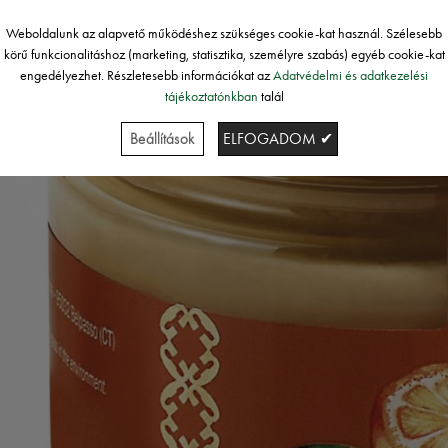
Weboldalunk az alapvető működéshez szükséges cookie-kat használ. Szélesebb
körű funkcionalitáshoz (marketing, statisztika, személyre szabás) egyéb cookie-kat
engedélyezhet. Részletesebb információkat az
Adatvédelmi és adatkezelési
tájékoztatónkban
talál
Beállítások
ELFOGADOM ✔