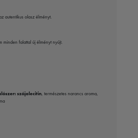
az autentikus olasz élményt.
inden falattal új élményt nyújt.
ószer: szójalecitin
, természetes narancs aroma,
oma