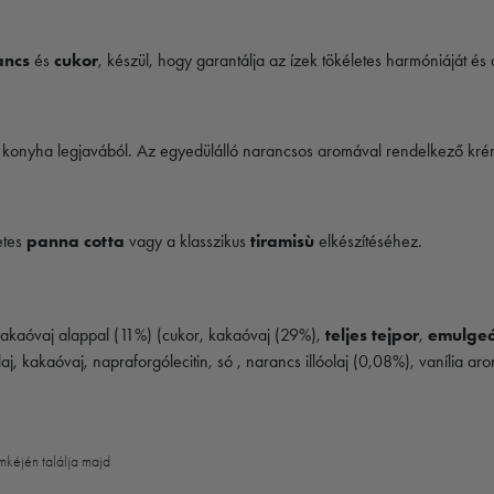
ancs
és
cukor
, készül, hogy garantálja az ízek tökéletes harmóniáját és 
 konyha legjavából. Az egyedülálló narancsos aromával rendelkező krém m
etes
panna cotta
vagy a klasszikus
tiramisù
elkészítéséhez.
kakaóvaj alappal (11%) (cukor, kakaóvaj (29%),
teljes tejpor
,
emulgeál
j, kakaóvaj, napraforgólecitin, só , narancs illóolaj (0,08%), vanília ar
mkéjén találja majd