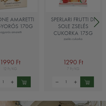
ONE AMARETTI
SPERLARI FRUTTI DI
YORÓS 170G
SOLE ZSELÉS
CUKORKA 175G
ogyorós amaretti
zselés cukorka
1990 Ft
1290 Ft
12 Ft/KG
7 Ft/KG
ség:
Mennyiség: