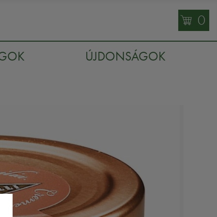
0
AGOK
ÚJDONSÁGOK