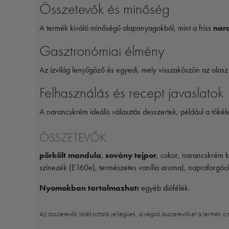
Összetevők és minőség
A termék kiváló minőségű alapanyagokból, mint a friss
nar
Gasztronómiai élmény
Az ízvilág lenyűgöző és egyedi, mely visszaköszön az olasz
Felhasználás és recept javaslatok
A narancskrém ideális választás desszertek, például a tökél
ÖSSZETEVŐK
pörkölt mandula
,
sovány tejpor
, cukor, narancskrém 
színezék (E160e), természetes vanília aroma), napraforgóola
Nyomokban tartalmazhat:
egyéb diófélék.
Az összetevők tájékoztató jellegűek, a végső összetevőket a termék ci