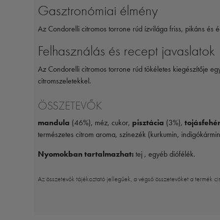
Gasztronómiai élmény
Az Condorelli citromos torrone rúd ízvilága friss, pikáns é
Felhasználás és recept javaslatok
Az Condorelli citromos torrone rúd tökéletes kiegészítője egy
citromszeletekkel.
ÖSSZETEVŐK
mandula
(46%), méz, cukor,
pisztácia
(3%),
tojásfehér
természetes citrom aroma, színezék (kurkumin, indigókármin
Nyomokban tartalmazhat:
tej , egyéb diófélék.
Az összetevők tájékoztató jellegűek, a végső összetevőket a termék ci