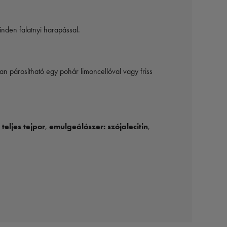
inden falatnyi harapással.
óan párosítható egy pohár limoncellóval vagy friss
,
teljes tejpor
,
emulgeálószer: szójalecitin
,