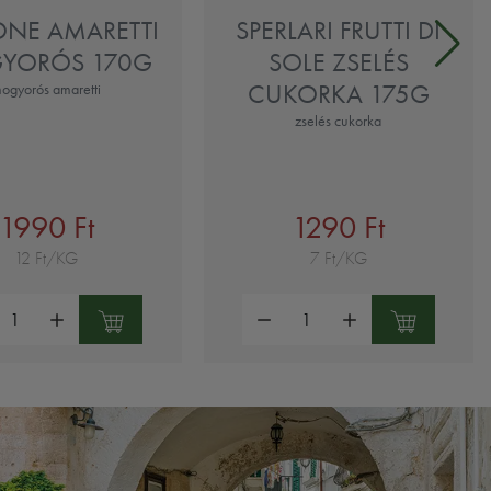
ONE AMARETTI
SPERLARI FRUTTI DI
YORÓS 170G
SOLE ZSELÉS
CUKORKA 175G
ogyorós amaretti
zselés cukorka
1990 Ft
1290 Ft
12 Ft/KG
7 Ft/KG
ség:
Mennyiség: