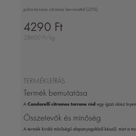
puha torrone citromos bevonattal (25%)
4290 Ft
28600 Ft/kg
TERMÉKLEÍRÁS
Termék bemutatása
A
Condorelli citromos torrone rúd
egy igazi olasz ínyen
Összetevők és minőség
A termék kiváló minőségű alapanyagokból készül, mint a mand