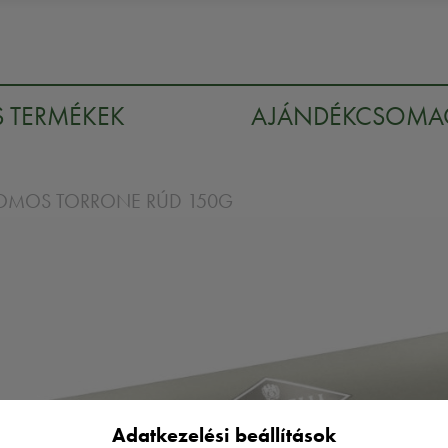
S TERMÉKEK
AJÁNDÉKCSOM
ROMOS TORRONE RÚD 150G
Adatkezelési beállítások