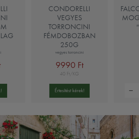
LI
CONDORELLI
FALC
NI
VEGYES
MOG
ÉM
TORRONCINI
m
LLAG
FÉMDOBOZBAN
250G
i
vegyes torroncini
t
9990 Ft
40 Ft/KG
Mennyi
!
Értesítést kérek!