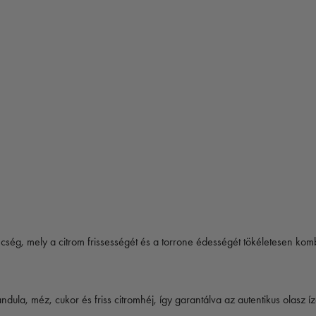
cség, mely a citrom frissességét és a torrone édességét tökéletesen komb
ula, méz, cukor és friss citromhéj, így garantálva az autentikus olasz í