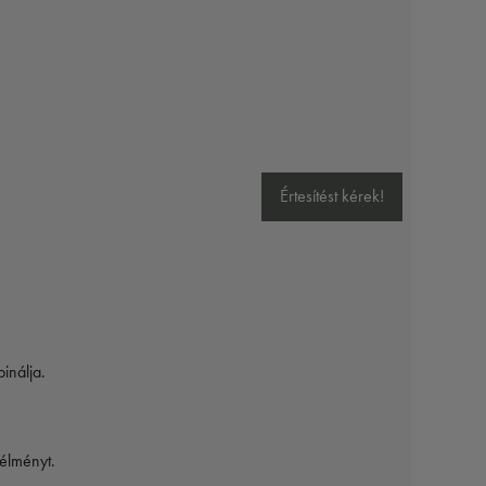
Értesítést kérek!
inálja.
zélményt.