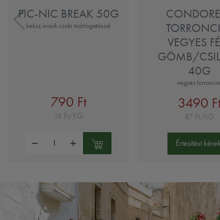
PIC-NIC BREAK 50G
CONDOREL
TORRONCI
keksz snack csoki mártogatóssal
VEGYES F
GÖMB/CSI
40G
vegyes torroncin
790 Ft
3490 F
16 Ft/KG
87 Ft/KG
Mennyiség:
Értesítést kérek