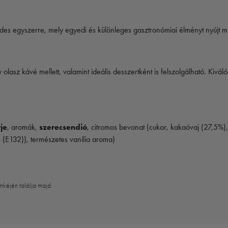
s édes egyszerre, mely egyedi és különleges gasztronómiai élményt nyújt m
 olasz kávé mellett, valamint ideális desszertként is felszolgálható. Kivál
je
, aromák,
szerecsendió
, citromos bevonat (cukor, kakaóvaj (27,5%)
 (E132)), természetes vanília aroma)
mkéjén találja majd