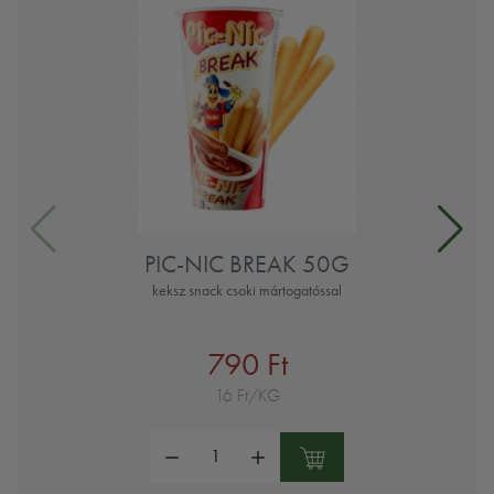
PIC-NIC BREAK 50G
keksz snack csoki mártogatóssal
790 Ft
16 Ft/KG
Mennyiség: