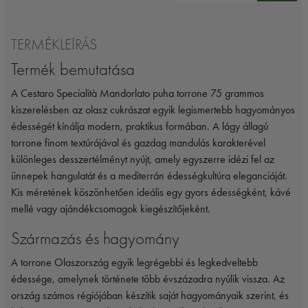
TERMÉKLEÍRÁS
Termék bemutatása
A Cestaro Specialità Mandorlato puha torrone 75 grammos
kiszerelésben az olasz cukrászat egyik legismertebb hagyományos
édességét kínálja modern, praktikus formában. A lágy állagú
torrone finom textúrájával és gazdag mandulás karakterével
különleges desszertélményt nyújt, amely egyszerre idézi fel az
ünnepek hangulatát és a mediterrán édességkultúra eleganciáját.
Kis méretének köszönhetően ideális egy gyors édességként, kávé
mellé vagy ajándékcsomagok kiegészítőjeként.
Származás és hagyomány
A torrone Olaszország egyik legrégebbi és legkedveltebb
édessége, amelynek története több évszázadra nyúlik vissza. Az
ország számos régiójában készítik saját hagyományaik szerint, és