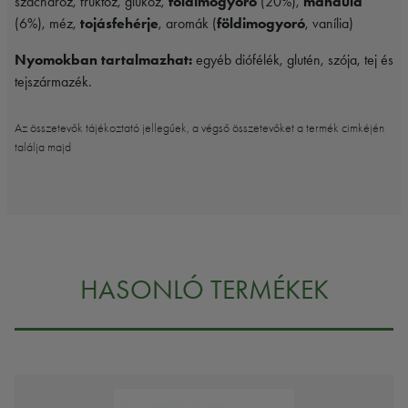
szacharóz, fruktóz, glükóz,
földimogyoró
(20%),
mandula
(6%), méz,
tojásfehérje
, aromák (
földimogyoró
, vanília)
Nyomokban tartalmazhat:
egyéb diófélék, glutén, szója, tej és
tejszármazék.
Az összetevők tájékoztató jellegűek, a végső összetevőket a termék cimkéjén
találja majd
HASONLÓ TERMÉKEK