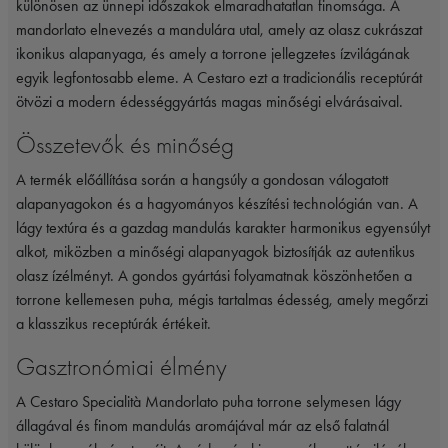
különösen az ünnepi időszakok elmaradhatatlan finomsága. A
mandorlato elnevezés a mandulára utal, amely az olasz cukrászat
ikonikus alapanyaga, és amely a torrone jellegzetes ízvilágának
egyik legfontosabb eleme. A Cestaro ezt a tradicionális receptúrát
ötvözi a modern édességgyártás magas minőségi elvárásaival.
Összetevők és minőség
A termék előállítása során a hangsúly a gondosan válogatott
alapanyagokon és a hagyományos készítési technológián van. A
lágy textúra és a gazdag mandulás karakter harmonikus egyensúlyt
alkot, miközben a minőségi alapanyagok biztosítják az autentikus
olasz ízélményt. A gondos gyártási folyamatnak köszönhetően a
torrone kellemesen puha, mégis tartalmas édesség, amely megőrzi
a klasszikus receptúrák értékeit.
Gasztronómiai élmény
A Cestaro Specialità Mandorlato puha torrone selymesen lágy
állagával és finom mandulás aromájával már az első falatnál