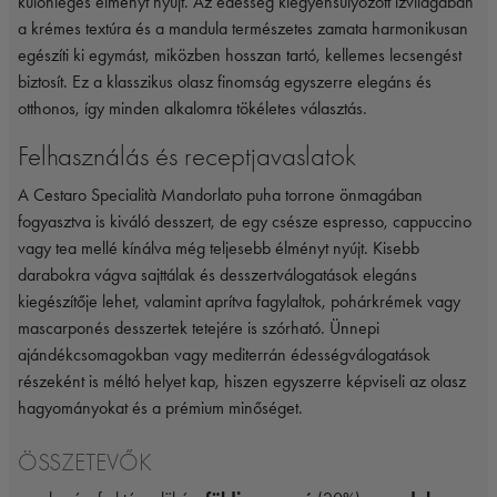
különleges élményt nyújt. Az édesség kiegyensúlyozott ízvilágában
a krémes textúra és a mandula természetes zamata harmonikusan
egészíti ki egymást, miközben hosszan tartó, kellemes lecsengést
biztosít. Ez a klasszikus olasz finomság egyszerre elegáns és
otthonos, így minden alkalomra tökéletes választás.
Felhasználás és receptjavaslatok
A Cestaro Specialità Mandorlato puha torrone önmagában
fogyasztva is kiváló desszert, de egy csésze espresso, cappuccino
vagy tea mellé kínálva még teljesebb élményt nyújt. Kisebb
darabokra vágva sajttálak és desszertválogatások elegáns
kiegészítője lehet, valamint aprítva fagylaltok, pohárkrémek vagy
mascarponés desszertek tetejére is szórható. Ünnepi
ajándékcsomagokban vagy mediterrán édességválogatások
részeként is méltó helyet kap, hiszen egyszerre képviseli az olasz
hagyományokat és a prémium minőséget.
ÖSSZETEVŐK