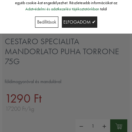
egyéb cookie-kat engedélyezhet. Részletesebb információkat az
Adatvédelmi és adatkezelési tájékoztatónkban
talál
Beállítások
ELFOGADOM ✔
Cestaro
CESTARO SPECIALITA
MANDORLATO PUHA TORRONE
75G
földimogyoróval és mandulával
1290 Ft
17200 Ft/kg
Mennyiség: