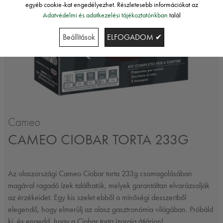
egyéb cookie-kat engedélyezhet. Részletesebb információkat az
Adatvédelmi és adatkezelési tájékoztatónkban
talál
Beállítások
ELFOGADOM ✔
Cameo
CAMEO CIOBAR TORTA 233G
Az olaszországi Cameo Ciobar torta 233g csomagolásában
magával ragadó ízek találhatók, melyek garantáltan elvarázsolják
az érzékeidet. Egy kis szelet ebből a minőségi desszertből
elegendő, hogy elmerülj az olasz gasztronómia világában. Próbáld
ki, és engedd, hogy a Ciobar torta ízorgia átjárjon!