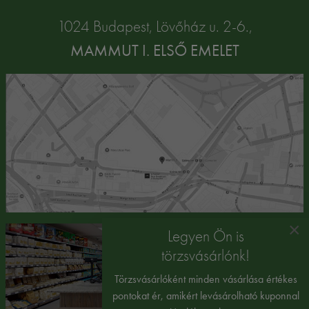
1024 Budapest, Lövőház u. 2-6.,
MAMMUT I. ELSŐ EMELET
×
Legyen Ön is
törzsvásárlónk!
Törzsvásárlóként minden vásárlása értékes
pontokat ér, amikért levásárolható kuponnal