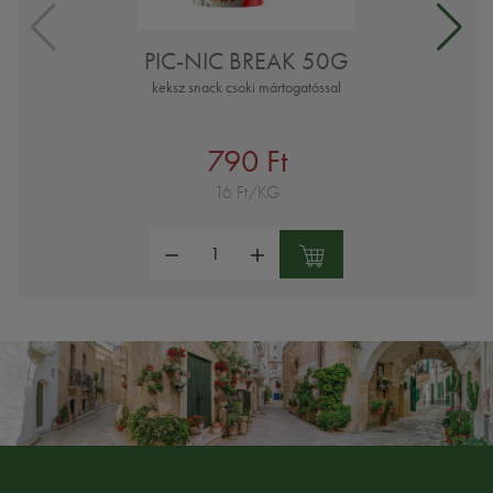
PIC-NIC BREAK 50G
keksz snack csoki mártogatóssal
790 Ft
16 Ft/KG
Mennyiség: