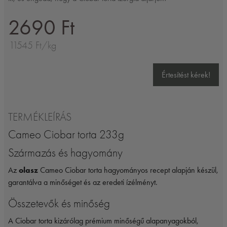
2690 Ft
11545 Ft/kg
Értesítést kérek!
TERMÉKLEÍRÁS
Cameo Ciobar torta 233g
Származás és hagyomány
Az
olasz
Cameo Ciobar torta hagyományos recept alapján készül,
garantálva a minőséget és az eredeti ízélményt.
Összetevők és minőség
A Ciobar torta kizárólag prémium minőségű alapanyagokból,