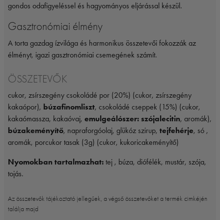
gondos odafigyeléssel és hagyományos eljárással készül.
Gasztronómiai élmény
A torta gazdag ízvilága és harmonikus összetevői fokozzák az
élményt, igazi gasztronómiai csemegének számít.
ÖSSZETEVŐK
cukor, zsírszegény csokoládé por (20%) (cukor, zsírszegény
kakaópor),
búzafinomliszt
, csokoládé cseppek (15%) (cukor,
kakaómassza, kakaóvaj,
emulgeálószer: szójalecitin
, aromák),
búzakeményítő
, napraforgóolaj, glükóz szirup,
tejfehérje
, só ,
aromák, porcukor tasak (3g) (cukor, kukoricakeményítő)
Nyomokban tartalmazhat:
tej , búza, diófélék, mustár, szója,
tojás.
Az összetevők tájékoztató jellegűek, a végső összetevőket a termék cimkéjén
találja majd