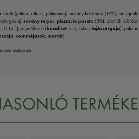
i zsírok (pálma, kókusz, pálmamag), sovány kakaópor (19%), emulgeáló
praforgóolaj,
sovány tejpor
,
pisztácia paszta
(3%), aromák, sűrítőany
lin (E141)), anyaélesztő (
búzaliszt
, víz), cukor,
tojássárgája
), pálmao
(
szója
,
csonthéjasok
,
mustár
)
mkéjén találja majd
HASONLÓ TERMÉKE