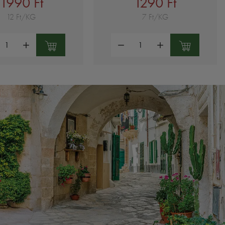
1990 Ft
1290 Ft
12 Ft/KG
7 Ft/KG
ség:
Mennyiség: