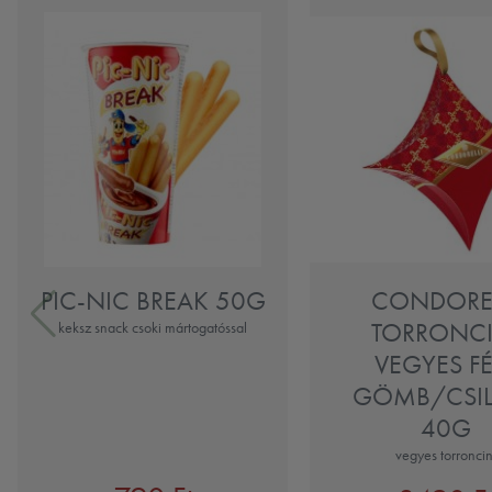
PIC-NIC BREAK 50G
CONDOREL
TORRONCI
keksz snack csoki mártogatóssal
VEGYES F
GÖMB/CSI
40G
vegyes torroncin