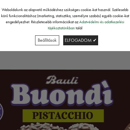
Weboldalunk az alapvető működéshez szükséges cookie-kat használ. Szélesebb
körű funkcionalitáshoz (marketing, statisztika, személyre szabás) egyéb cookie-kat
engedélyezhet. Részletesebb információkat az
Adatvédelmi és adatkezelési
tájékoztatónkban
talál
Beállítások
ELFOGADOM ✔