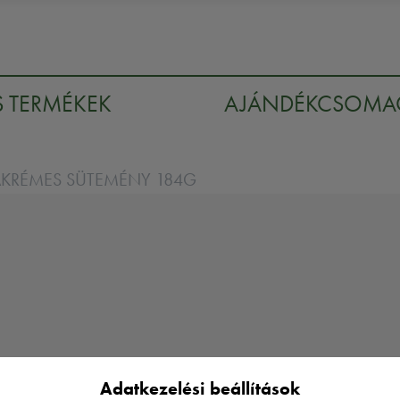
S TERMÉKEK
AJÁNDÉKCSOM
AKRÉMES SÜTEMÉNY 184G
Adatkezelési beállítások