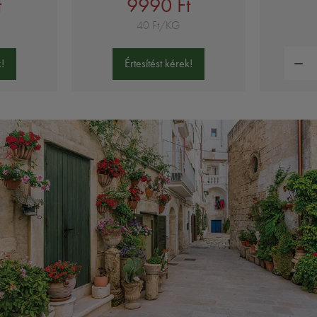
t
9990 Ft
40 Ft/KG
Mennyi
!
Értesítést kérek!