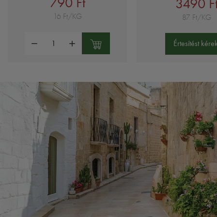
790 Ft
3490 F
16 Ft/KG
87 Ft/KG
Mennyiség:
Értesítést kérek