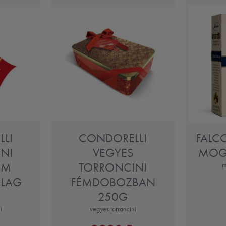
LI
CONDORELLI
FALC
NI
VEGYES
MOG
ÉM
TORRONCINI
m
LLAG
FÉMDOBOZBAN
250G
i
vegyes torroncini