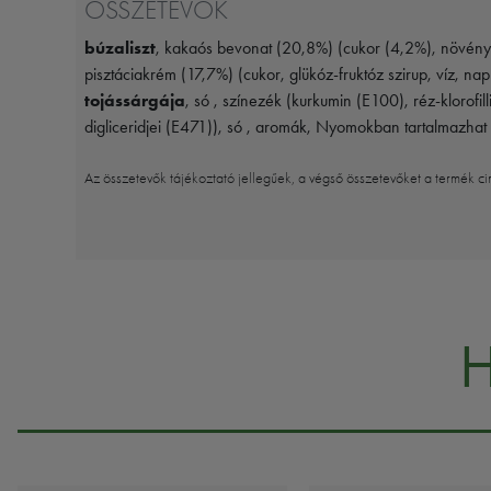
ÖSSZETEVŐK
búzaliszt
, kakaós bevonat (20,8%) (cukor (4,2%), növény
pisztáciakrém (17,7%) (cukor, glükóz-fruktóz szirup, víz, na
tojássárgája
, só , színezék (kurkumin (E100), réz-klorofil
digliceridjei (E471)), só , aromák, Nyomokban tartalmazhat 
Az összetevők tájékoztató jellegűek, a végső összetevőket a termék ci