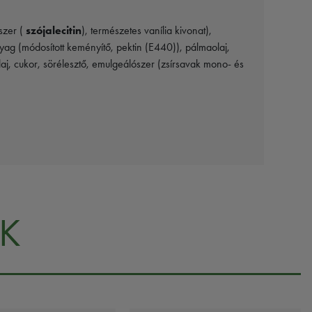
szer (
szójalecitin
), természetes vanília kivonat),
ag (módosított keményítő, pektin (E440)), pálmaolaj,
laj, cukor, sörélesztő, emulgeálószer (zsírsavak mono- és
K