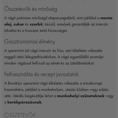
Összetevők és minőség
A rágó
prémium minőségű
alapanyagokból, mint például a
menta
olaj
,
cukor
és
szorbit
, készül, amelyek garantálják az intenzív
ízhatást és a hosszan tartó frissességet.
Gasztronómiai élmény
A spearmint ízű rágó intenzív és friss, ami tökéletes választás
reggeli utáni lélegzetfrissítéshez. A rágó egyedülálló aromája
minden rágással felfrissíti az elmét és az ízlelőbimbókat.
Felhasználás és recept javaslatok
A Brooklyn spearmint rágó tökéletes választás a mindennapi
használatra, például a munkahelyen, utazás közben vagy edzés
után. Ideális kiegészítője lehet a
munkahelyi szüneteknek
vagy
a
kerékpározásnak
.
ÖSSZETEVŐK