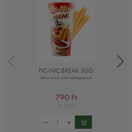
PIC-NIC BREAK 50G
keksz snack csoki mártogatóssal
790 Ft
16 Ft/KG
Mennyiség: