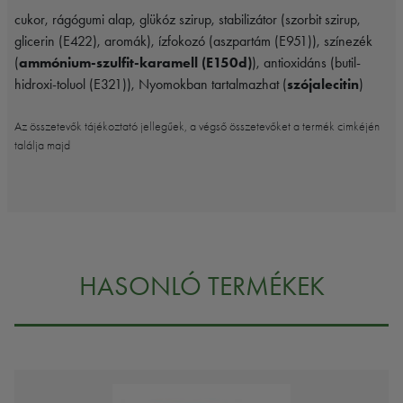
cukor, rágógumi alap, glükóz szirup, stabilizátor (szorbit szirup,
glicerin (E422), aromák), ízfokozó (aszpartám (E951)), színezék
(
ammónium-szulfit-karamell (E150d)
), antioxidáns (butil-
hidroxi-toluol (E321)), Nyomokban tartalmazhat (
szójalecitin
)
Az összetevők tájékoztató jellegűek, a végső összetevőket a termék cimkéjén
találja majd
HASONLÓ TERMÉKEK