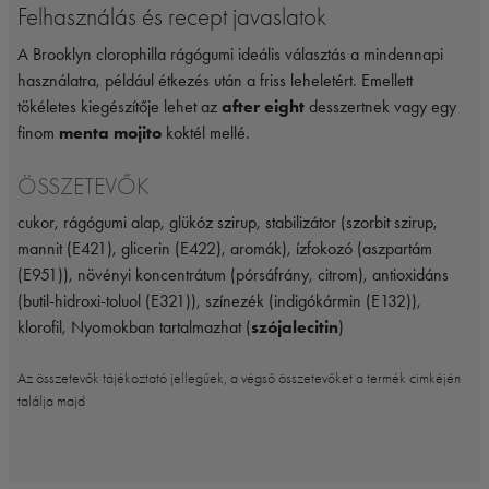
Felhasználás és recept javaslatok
A Brooklyn clorophilla rágógumi ideális választás a mindennapi
használatra, például étkezés után a friss leheletért. Emellett
tökéletes kiegészítője lehet az
after eight
desszertnek vagy egy
finom
menta mojito
koktél mellé.
ÖSSZETEVŐK
cukor, rágógumi alap, glükóz szirup, stabilizátor (szorbit szirup,
mannit (E421), glicerin (E422), aromák), ízfokozó (aszpartám
(E951)), növényi koncentrátum (pórsáfrány, citrom), antioxidáns
(butil-hidroxi-toluol (E321)), színezék (indigókármin (E132)),
klorofil, Nyomokban tartalmazhat (
szójalecitin
)
Az összetevők tájékoztató jellegűek, a végső összetevőket a termék cimkéjén
találja majd