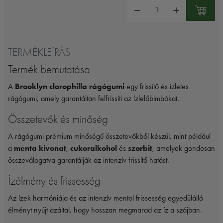
Mennyiség:
TERMÉKLEÍRÁS
Termék bemutatása
A
Brooklyn clorophilla rágógumi
egy frissítő és ízletes
rágógumi, amely garantáltan felfrissíti az ízlelőbimbókat.
Összetevők és minőség
A rágógumi prémium minőségű összetevőkből készül, mint például
a
menta kivonat
,
cukoralkohol
és
szorbit
, amelyek gondosan
összeválogatva garantálják az intenzív frissítő hatást.
Ízélmény és frissesség
Az ízek harmóniája és az intenzív mentol frissesség egyedülálló
élményt nyújt azáltal, hogy hosszan megmarad az íz a szájban.