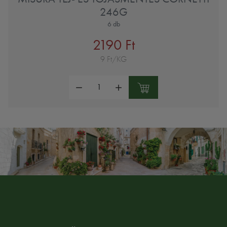
246G
6 db
2190 Ft
9 Ft/KG
Mennyiség: