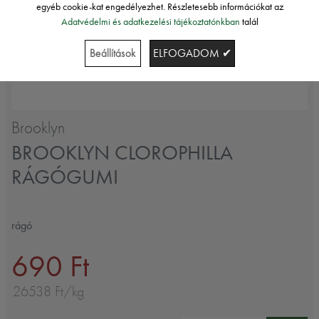
egyéb cookie-kat engedélyezhet. Részletesebb információkat az
Adatvédelmi és adatkezelési tájékoztatónkban
talál
Beállítások
ELFOGADOM ✔
Brooklyn
BROOKLYN CLOROPHILLA
RÁGÓGUMI
rágó
690 Ft
26538 Ft/kg