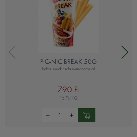
PIC-NIC BREAK 50G
keksz snack csoki mártogatóssal
790 Ft
16 Ft/KG
Mennyiség: