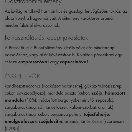
Gasztronómiai élmény
Az ízvilág rendkívül harmonikus és gazdag, lenyűgözően tükrözi az
olasz konyha hagyományait. A sütemény karakteres aromái
minden falatnál elvarázsolnak.
Felhasználás és recept javaslatok
A Bristot Brutti e Buoni sütemény ideális választás mindennapi
nassoláshoz, vagy akár kávézáshoz is. Kiválóan párosítható egy
csésze
eszpresszóval
vagy
capuccinóval
.
ÖSSZETEVŐK
kandírozott narancs (kockázott narancshéj, glükóz-fruktóz szirup,
cukor, savszabályozó), mandula paszta (cukor,
szója
,
hámozott
mandula
(10%), módosított burgonyakeményítő, repceolaj,
sárgabarackmag, só , tartósítószer: kálium-szorbát, aromák),
sárgabarackmag, cukor, burgonya pehely,
tojásfehérje
,
emulgeálószer: szójalecitin
, aromák, tartósítószer (szorbinsav
(E200))