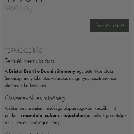
9950 Ft/kg
Értesítést kérek!
TERMÉKLEÍRÁS
Termék bemutatása
A
Bristot Brutti e Buoni sütemény
egy autentikus olasz
finomság, mely tökéletes választás az igényes gasztronómiai
élmények kedvelőinek.
Összetevők és minőség
A sütemény prémium minőségű alapanyagokból készül, mint
például a
mandula
,
cukor
és
tojásfehérje
, melyek garantálják
az ízletes és minőségi élményt.