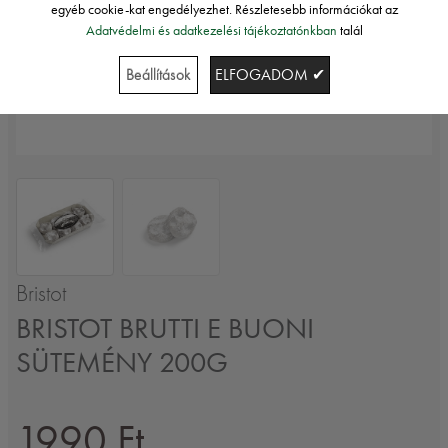
egyéb cookie-kat engedélyezhet. Részletesebb információkat az
Adatvédelmi és adatkezelési tájékoztatónkban
talál
Beállítások
ELFOGADOM ✔
Bristot
BRISTOT BRUTTI E BUONI
SÜTEMÉNY 200G
1990 Ft