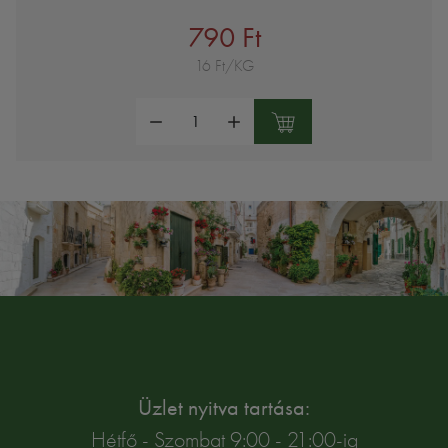
790 Ft
16 Ft/KG
Mennyiség:
Üzlet nyitva tartása:
Hétfő - Szombat 9:00 - 21:00-ig