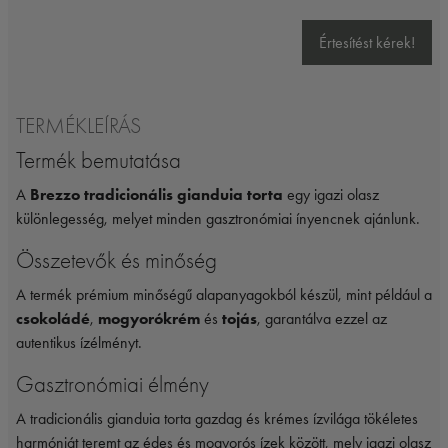
Értesítést kérek!
TERMÉKLEÍRÁS
Termék bemutatása
A
Brezzo tradicionális gianduia torta
egy igazi olasz
különlegesség, melyet minden gasztronómiai ínyencnek ajánlunk.
Összetevők és minőség
A termék prémium minőségű alapanyagokból készül, mint például a
csokoládé
,
mogyorókrém
és
tojás
, garantálva ezzel az
autentikus ízélményt.
Gasztronómiai élmény
A tradicionális gianduia torta gazdag és krémes ízvilága tökéletes
harmóniát teremt az édes és mogyorós ízek között, mely igazi olasz