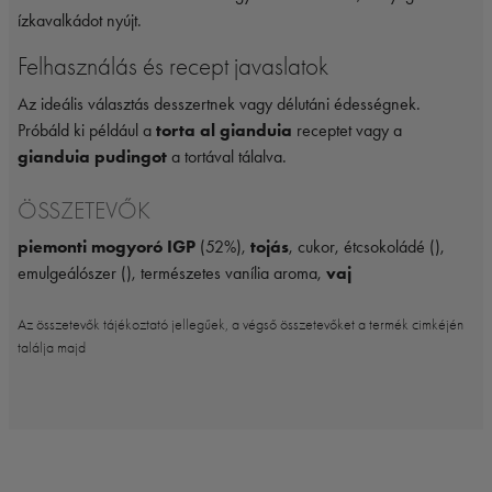
ízkavalkádot nyújt.
Felhasználás és recept javaslatok
Az ideális választás desszertnek vagy délutáni édességnek.
Próbáld ki például a
torta al gianduia
receptet vagy a
gianduia pudingot
a tortával tálalva.
ÖSSZETEVŐK
piemonti mogyoró IGP
(52%),
tojás
, cukor, étcsokoládé (),
emulgeálószer (), természetes vanília aroma,
vaj
Az összetevők tájékoztató jellegűek, a végső összetevőket a termék cimkéjén
találja majd