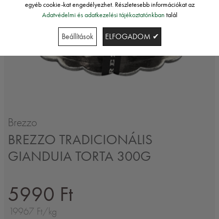
egyéb cookie-kat engedélyezhet. Részletesebb információkat az
Adatvédelmi és adatkezelési tájékoztatónkban
talál
Beállítások
ELFOGADOM ✔
Brezzo
BREZZO TRADICIONÁLIS
GIANDUIA TORTA 300G
5990 Ft
19967 Ft/kg