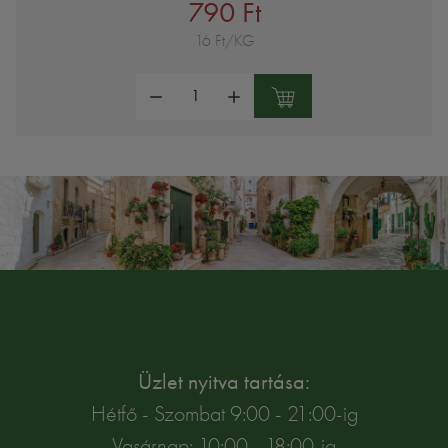
790 Ft
16 Ft/KG
Mennyiség:
Üzlet nyitva tartása:
Hétfő - Szombat 9:00 - 21:00-ig
Vasárnap: 10:00 - 18:00-ig