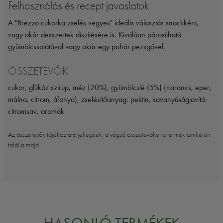
Felhasználás és recept javaslatok
A "Brezzo cukorka zselés vegyes" ideális választás snackként,
vagy akár desszertek díszítésére is. Kiválóan párosítható
gyümölcssalátával vagy akár egy pohár pezsgővel.
ÖSSZETEVŐK
cukor, glükóz szirup, méz (20%), gyümölcslé (5%) (narancs, eper,
málna, citrom, áfonya), zselésítőanyag: pektin, savanyúságjavító:
citromsav, aromák
Az összetevők tájékoztató jellegűek, a végső összetevőket a termék cimkéjén
találja majd
HASONLÓ TERMÉKEK