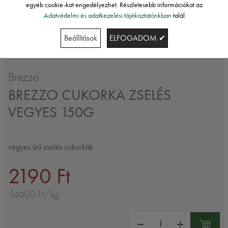
egyéb cookie-kat engedélyezhet. Részletesebb információkat az
Adatvédelmi és adatkezelési tájékoztatónkban
talál
Beállítások
ELFOGADOM ✔
Brezzo
BREZZO CUKORKA ZSELÉS
VEGYES 150G
vegyes ízű zselés cukorkák
2190 Ft
14600 Ft/kg
Mennyiség: