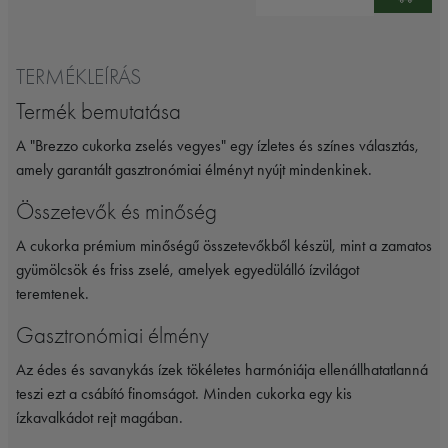
TERMÉKLEÍRÁS
Termék bemutatása
A "Brezzo cukorka zselés vegyes" egy ízletes és színes választás,
amely garantált gasztronómiai élményt nyújt mindenkinek.
Összetevők és minőség
A cukorka prémium minőségű összetevőkből készül, mint a zamatos
gyümölcsök és friss zselé, amelyek egyedülálló ízvilágot
teremtenek.
Gasztronómiai élmény
Az édes és savanykás ízek tökéletes harmóniája ellenállhatatlanná
teszi ezt a csábító finomságot. Minden cukorka egy kis
ízkavalkádot rejt magában.