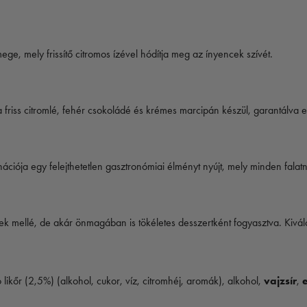
ge, mely frissítő citromos ízével hódítja meg az ínyencek szívét.
riss citromlé, fehér csokoládé és krémes marcipán készül, garantálva e
iója egy felejthetetlen gasztronómiai élményt nyújt, mely minden falatnál
k mellé, de akár önmagában is tökéletes desszertként fogyasztva. Kiválóan
 likőr (2,5%) (alkohol, cukor, víz, citromhéj, aromák), alkohol,
vajzsír
,