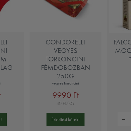
LI
CONDORELLI
FALC
NI
VEGYES
MOG
ÉM
TORRONCINI
m
LLAG
FÉMDOBOZBAN
250G
i
vegyes torroncini
t
9990 Ft
40 Ft/KG
Mennyi
!
Értesítést kérek!