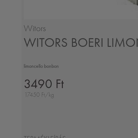
Witors
WITORS BOERI LIM
limoncello bonbon
3490 Ft
17450 Ft/kg