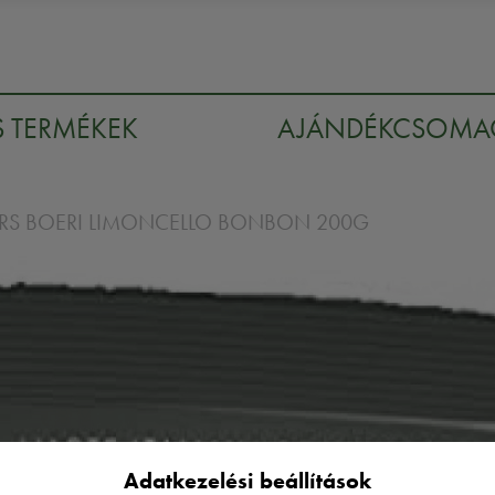
S TERMÉKEK
AJÁNDÉKCSOM
RS BOERI LIMONCELLO BONBON 200G
Adatkezelési beállítások