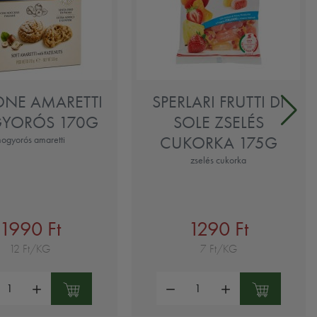
ONE AMARETTI
SPERLARI FRUTTI DI
YORÓS 170G
SOLE ZSELÉS
CUKORKA 175G
ogyorós amaretti
zselés cukorka
1990 Ft
1290 Ft
12 Ft/KG
7 Ft/KG
ség:
Mennyiség: