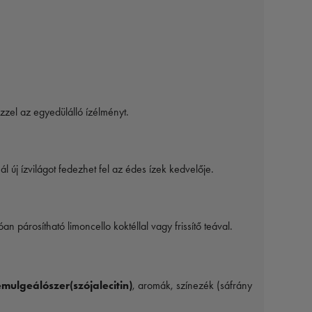
zzel az egyedülálló ízélményt.
 új ízvilágot fedezhet fel az édes ízek kedvelője.
 párosítható limoncello koktéllal vagy frissítő teával.
emulgeálószer(szójalecitin)
, aromák, színezék (sáfrány