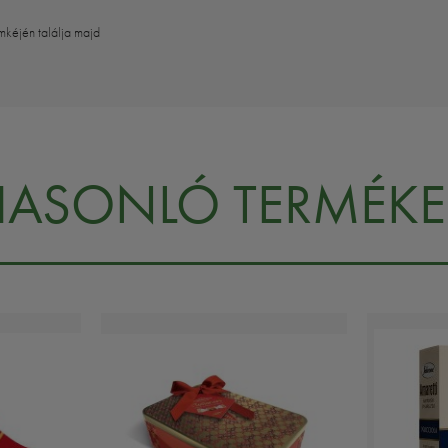
mkéjén találja majd
HASONLÓ TERMÉKE