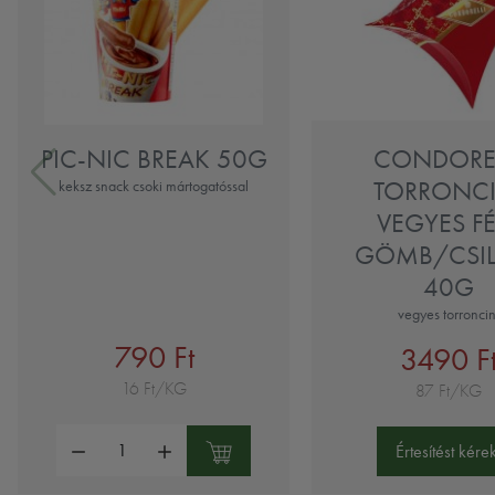
PIC-NIC BREAK 50G
CONDOREL
TORRONCI
keksz snack csoki mártogatóssal
VEGYES F
GÖMB/CSI
40G
vegyes torroncin
790 Ft
3490 F
16 Ft/KG
87 Ft/KG
Mennyiség:
Értesítést kérek