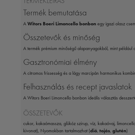
TERMÉKLEÍRÁS
Termék bemutatása
A
Witors Boeri Limoncello bonbon
egy igazi olasz cseme
Összetevők és minőség
A termék prémium minőségű alapanyagokból, mint például a f
Gasztronómiai élmény
A citromos frissesség és a lágy marcipán harmonikus kombinác
Felhasználás és recept javaslatok
A Witors Boeri Limoncello bonbon ideális választás desszerte
ÖSSZETEVŐK
cukor, kakaómassza, glükóz szirup, víz, kakaóvaj, limoncello
kivonat), Nyomokban tartalmazhat (
dió
,
tojás
,
glutén
)