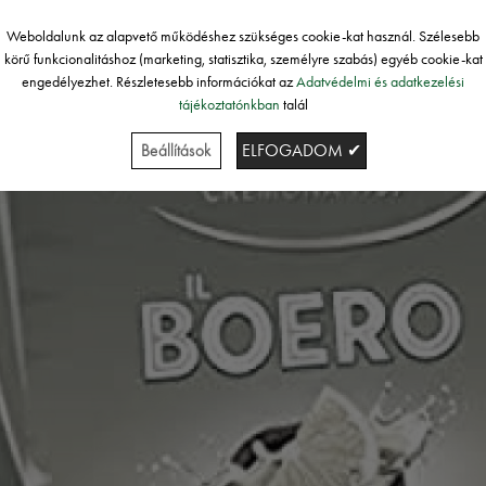
Weboldalunk az alapvető működéshez szükséges cookie-kat használ. Szélesebb
körű funkcionalitáshoz (marketing, statisztika, személyre szabás) egyéb cookie-kat
engedélyezhet. Részletesebb információkat az
Adatvédelmi és adatkezelési
tájékoztatónkban
talál
Beállítások
ELFOGADOM ✔