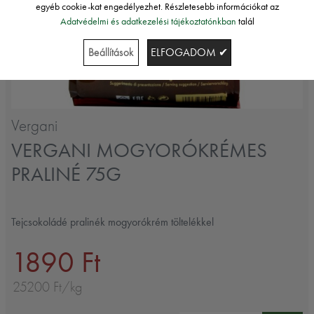
egyéb cookie-kat engedélyezhet. Részletesebb információkat az
Adatvédelmi és adatkezelési tájékoztatónkban
talál
Beállítások
ELFOGADOM ✔
Vergani
VERGANI MOGYORÓKRÉMES
PRALINÉ 75G
Tejcsokoládé pralinék mogyorókrém töltelékkel
1890 Ft
25200 Ft/kg