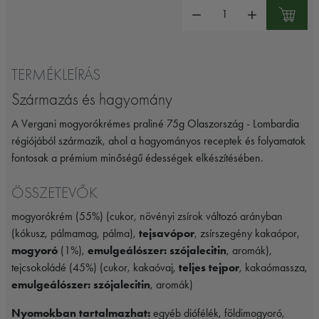
Mennyiség:
TERMÉKLEÍRÁS
Származás és hagyomány
A Vergani mogyorókrémes praliné 75g Olaszország - Lombardia
régiójából származik, ahol a hagyományos receptek és folyamatok
fontosak a prémium minőségű édességek elkészítésében.
ÖSSZETEVŐK
mogyorókrém (55%) (cukor, növényi zsírok változó arányban
(kókusz, pálmamag, pálma),
tejsavópor
, zsírszegény kakaópor,
mogyoró
(1%),
emulgeálószer: szójalecitin
, aromák),
tejcsokoládé (45%) (cukor, kakaóvaj,
teljes tejpor
, kakaómassza,
emulgeálószer: szójalecitin
, aromák)
Nyomokban tartalmazhat:
egyéb diófélék, földimogyoró,