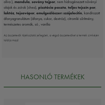
olíva ),
mandula
,
sovány tejpor
, nem hidrogénezett növényi
olajok és zsírok (shea),
pisztácia paszta
,
teljes tejszín por
,
laktóz
,
tejsavópor
,
emulgeálószer: szójalecitin
, kandírozott
áfonyagranulátum (áfonya, cukor, dextróz), citromlé sűrítmény,
természetes aromák, só , vanília
Az összetevők tájékoztató jellegűek, a végső összetevőket a termék cimkéjén
találja majd
HASONLÓ TERMÉKEK