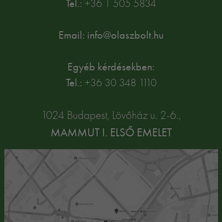
Tel.:
+36 1 505 5834
Email: info@olaszbolt.hu
Egyéb kérdésekben:
Tel.:
+36 30 348 1110
1024 Budapest, Lövőház u. 2-6.,
MAMMUT I. ELSŐ EMELET