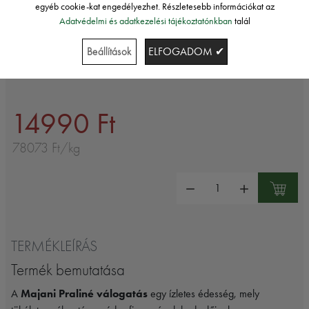
egyéb cookie-kat engedélyezhet. Részletesebb információkat az
Majani
Adatvédelmi és adatkezelési tájékoztatónkban
talál
MAJANI PRALINÉ VÁLOGATÁS
Beállítások
ELFOGADOM ✔
192G
14990 Ft
78073 Ft/kg
Mennyiség:
TERMÉKLEÍRÁS
Termék bemutatása
A
Majani Praliné válogatás
egy ízletes édesség, mely