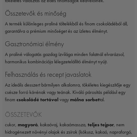
tökéletes választás az édes finomságok kedvelőinek.
Összetevők és minőség
A termék különleges praliné töltelékből és finom csokoládéból áll,
garantálva a prémium minőséget és az ízletes élményt.
Gasztronómiai élmény
A praliné válogatás gazdag ízvilága minden falatnál elvarázsol,
harmonikus kombinációja lélegzetelállító élményt nyújt.
Felhasználás és recept javaslatok
Az ideális desszert bármilyen alkalomra, tökéletes kiegészítője egy
csésze forró kávénak vagy teának. Kiváló párosítás például egy
finom
csokoládé tortával
vagy
málna sorbet
tal.
ÖSSZETEVŐK
cukor,
mogyoró
, kakaóvaj, kakaómassza,
teljes tejpor
, nem
hidrogénezett növényi olajok és zsírok (kókusz, kakaó, napraforgó,