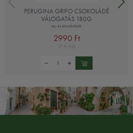
PERUGINA GRIFO CSOKOLÁDÉ
VÁLOGATÁS 180G
tej- és étcsokoládé
2990 Ft
17 Ft/KG
Mennyiség: