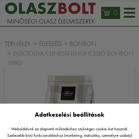
0
TERMÉKEK
ÉDESSÉG
BONBON
DULCIOLIVA CUNESSI LIMONCELLO BONBON
198G
Adatkezelési beállítások
Weboldalunk az alapvető működéshez szükséges cookie-kat használ.
Szélesebb körű funkcionalitáshoz (marketing, statisztika, személyre szabás)