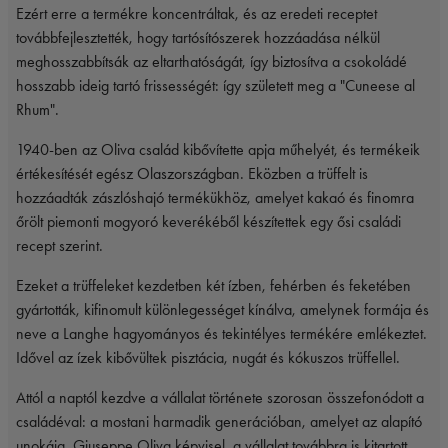
Ezért erre a termékre koncentráltak, és az eredeti receptet
továbbfejlesztették, hogy tartósítószerek hozzáadása nélkül
meghosszabbítsák az eltarthatóságát, így biztosítva a csokoládé
hosszabb ideig tartó frissességét: így született meg a "Cuneese al
Rhum".
1940-ben az Oliva család kibővítette apja műhelyét, és termékeik
értékesítését egész Olaszországban. Eközben a trüffelt is
hozzáadták zászlóshajó termékükhöz, amelyet kakaó és finomra
őrölt piemonti mogyoró keverékéből készítettek egy ősi családi
recept szerint.
Ezeket a trüffeleket kezdetben két ízben, fehérben és feketében
gyártották, kifinomult különlegességet kínálva, amelynek formája és
neve a Langhe hagyományos és tekintélyes termékére emlékeztet.
Idővel az ízek kibővültek pisztácia, nugát és kókuszos trüffellel.
Attól a naptól kezdve a vállalat története szorosan összefonódott a
családéval: a mostani harmadik generációban, amelyet az alapító
unokája, Giuseppe Oliva képvisel, a vállalat továbbra is kitartott