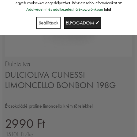
egyéb cookie-kat engedélyezhet. Részletesebb információkat az
Adatvédelmi és adatkezelési tájékoztatónkban
talál
Beállítások
ELFOGADOM ✔
Dulcioliva
DULCIOLIVA CUNESSI
LIMONCELLO BONBON 198G
Étcsokoládé praliné limoncello krém töltelékkel
2990 Ft
15101 Ft/kg