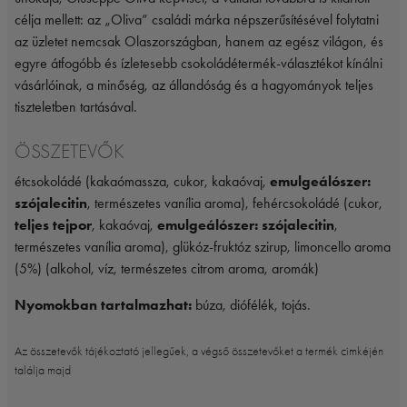
célja mellett: az „Oliva” családi márka népszerűsítésével folytatni
az üzletet nemcsak Olaszországban, hanem az egész világon, és
egyre átfogóbb és ízletesebb csokoládétermék-választékot kínálni
vásárlóinak, a minőség, az állandóság és a hagyományok teljes
tiszteletben tartásával.
ÖSSZETEVŐK
étcsokoládé (kakaómassza, cukor, kakaóvaj,
emulgeálószer:
szójalecitin
, természetes vanília aroma), fehércsokoládé (cukor,
teljes tejpor
, kakaóvaj,
emulgeálószer: szójalecitin
,
természetes vanília aroma), glükóz-fruktóz szirup, limoncello aroma
(5%) (alkohol, víz, természetes citrom aroma, aromák)
Nyomokban tartalmazhat:
búza, diófélék, tojás.
Az összetevők tájékoztató jellegűek, a végső összetevőket a termék cimkéjén
találja majd