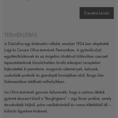
Értesítést kérek!
TERMÉKLEÍRÁS
A Dulcioliva egy történelmi vállalat, amelyet 1924-ben alapítottak
Luigi és Cesare Oliva testvérek Piemontban. A gyümölcsöző
együttműködésnek és az Angelino Mottával Milánóban szerzett
tapasztalatoknak köszönhetően kiváló édesipari recepteket
fejlesztettek ki panettone, mogyorós sütemények, kekszek,
csokoládé pralinék és giandujotti formájában első, Borgo San
Dalmazzóban található műhelyükben.
Az Oliva testvérek gyorsan felismerték, hogy a számos általuk
gyártott desszert közül a "Borghigiano" – egy finom praliné, amely
étcsokoládé héjból, puha vaníliakrémből és rumos töltelékből áll –
különös figyelmet érdemel.