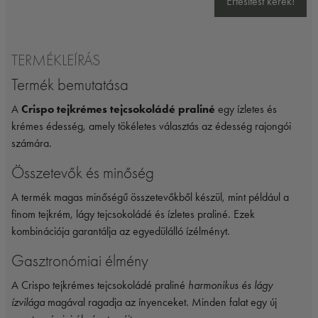
Értesítést kérek!
TERMÉKLEÍRÁS
Termék bemutatása
A
Crispo tejkrémes tejcsokoládé praliné
egy ízletes és
krémes édesség, amely tökéletes választás az édesség rajongói
számára.
Összetevők és minőség
A termék magas minőségű összetevőkből készül, mint például a
finom tejkrém, lágy tejcsokoládé és ízletes praliné. Ezek
kombinációja garantálja az egyedülálló ízélményt.
Gasztronómiai élmény
A Crispo tejkrémes tejcsokoládé praliné
harmonikus és lágy
ízvilága
magával ragadja az ínyenceket. Minden falat egy új