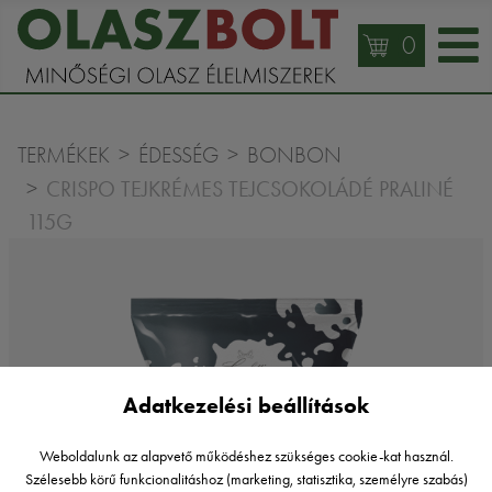
0
TERMÉKEK
ÉDESSÉG
BONBON
CRISPO TEJKRÉMES TEJCSOKOLÁDÉ PRALINÉ
115G
Adatkezelési beállítások
Weboldalunk az alapvető működéshez szükséges cookie-kat használ.
Szélesebb körű funkcionalitáshoz (marketing, statisztika, személyre szabás)