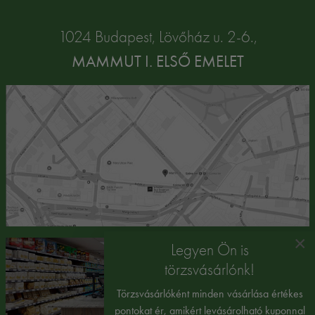
1024 Budapest, Lövőház u. 2-6.,
MAMMUT I. ELSŐ EMELET
×
Legyen Ön is
törzsvásárlónk!
Törzsvásárlóként minden vásárlása értékes
pontokat ér, amikért levásárolható kuponnal