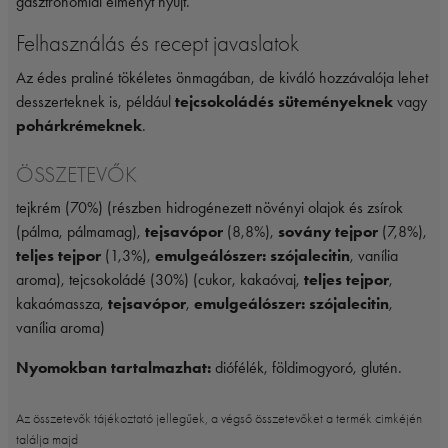
gasztronómiai élményt nyújt.
Felhasználás és recept javaslatok
Az édes praliné tökéletes önmagában, de kiváló hozzávalója lehet
desszerteknek is, például
tejcsokoládés süteményeknek
vagy
pohárkrémeknek
.
ÖSSZETEVŐK
tejkrém (70%) (részben hidrogénezett növényi olajok és zsírok
(pálma, pálmamag),
tejsavópor
(8,8%),
sovány tejpor
(7,8%),
teljes tejpor
(1,3%),
emulgeálószer: szójalecitin
, vanília
aroma), tejcsokoládé (30%) (cukor, kakaóvaj,
teljes tejpor
,
kakaómassza,
tejsavópor
,
emulgeálószer: szójalecitin
,
vanília aroma)
Nyomokban tartalmazhat:
diófélék, földimogyoró, glutén.
Az összetevők tájékoztató jellegűek, a végső összetevőket a termék cimkéjén
találja majd