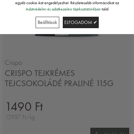
egyéb cookie-kat engedélyezhet. Részletesebb információkat az
Adatvédelmi és adatkezelési tájékoztatónkban
talál
Beállítások
ELFOGADOM ✔
Crispo
CRISPO TEJKRÉMES
TEJCSOKOLÁDÉ PRALINÉ 115G
1490 Ft
12957 Ft/kg