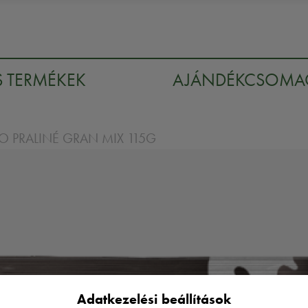
S TERMÉKEK
AJÁNDÉKCSOM
O PRALINÉ GRAN MIX 115G
Adatkezelési beállítások