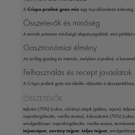
A
Crispo praliné gran mix
egy ínycsiklandozó édesség, 
Összetevők és minőség
A termék prémium minőségű alapanyagokból, mint például
Gasztronómiai élmény
Az ízvilág gazdag és intenzív, melyben a praliné, a karamel
Felhasználás és recept javaslatok
A Crispo praliné gran mix ideális választás a desszertekhez,
ÖSSZETEVŐK
tejkrém (70%) (cukor, növényi olajok (pálma, repce), telje
napraforgólecitin, vanília aroma), kókuszkrém (70%) (cukor
emulgeálószer: napraforgólecitin, vanília aroma, természet
tejsavópor
,
sovány tejpor
,
teljes tejpor
, emulgeálósze