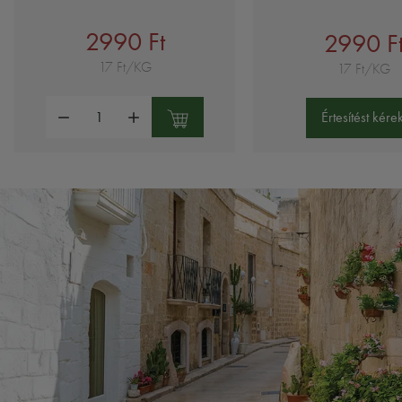
2990 Ft
2990 F
17 Ft/KG
17 Ft/KG
Mennyiség:
Értesítést kérek