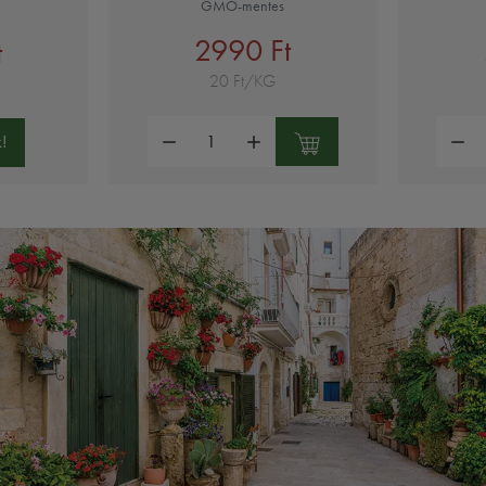
GMO-mentes
2990 Ft
t
20 Ft/KG
Mennyiség:
Mennyi
!