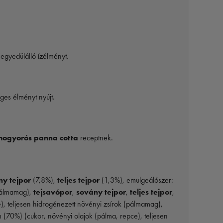
egyedülálló ízélményt.
ges élményt nyújt.
mogyorós panna cotta
receptnek.
ny tejpor
(7,8%),
teljes tejpor
(1,3%), emulgeálószer:
(pálmamag),
tejsavópor
,
sovány tejpor
,
teljes tejpor
,
), teljesen hidrogénezett növényi zsírok (pálmamag),
 (70%) (cukor, növényi olajok (pálma, repce), teljesen