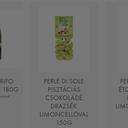
RIFO
PERLE DI SOLE
PE
 180G
PISZTÁCIÁS
ÉT
CSOKOLÁDÉ
lommal
DRAZSÉK
LIM
LIMONCELLÓVAL
150G