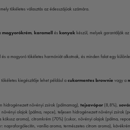
mely tökéletes választás az édesszájúak számára.
 a
mogyorókrém
,
karamell
és
konyak
készül, melyek garantálják az 
l és a mogyoró tökéletes harmóniát alkotnak, és minden falat egy különle
 tökéletes kiegészítője lehet például a
cukormentes brownie
vagy a
sen hidrogénezett növényi zsírok (pálmamag),
tejsavópor
(8,8%),
sová
, növényi olajok (pálma, repce), teljesen hidrogénezett növényi zsírok 
es kókusz aroma), citromkrém (70%) (cukor, növényi olajok (pálma, repce
r: napraforgólecitin, vanília aroma, természetes citrom aroma), kávékrém