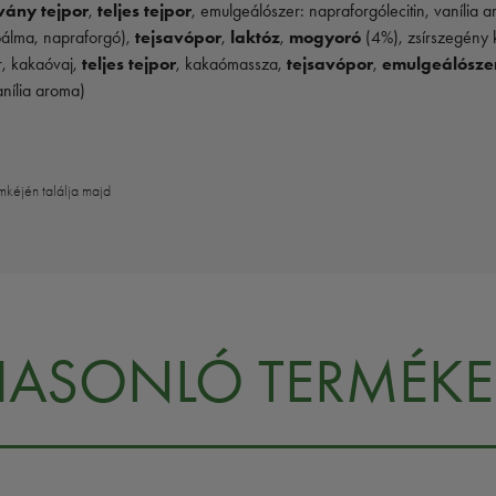
vány tejpor
,
teljes tejpor
, emulgeálószer: napraforgólecitin, vanília
pálma, napraforgó),
tejsavópor
,
laktóz
,
mogyoró
(4%), zsírszegény
r, kakaóvaj,
teljes tejpor
, kakaómassza,
tejsavópor
,
emulgeálószer:
anília aroma)
mkéjén találja majd
HASONLÓ TERMÉKE