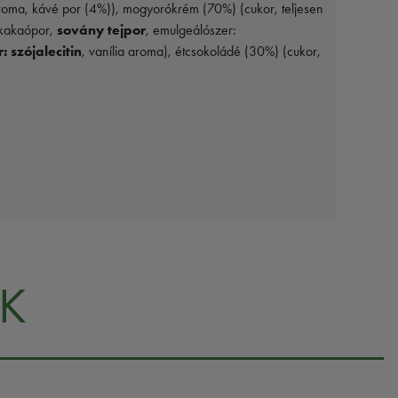
 aroma, kávé por (4%)), mogyorókrém (70%) (cukor, teljesen
 kakaópor,
sovány tejpor
, emulgeálószer:
 szójalecitin
, vanília aroma), étcsokoládé (30%) (cukor,
K