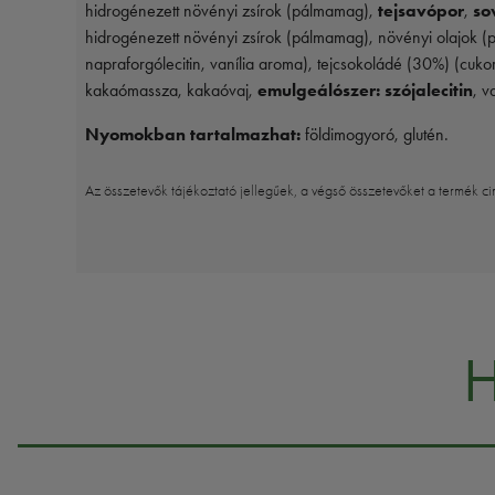
hidrogénezett növényi zsírok (pálmamag),
tejsavópor
,
so
hidrogénezett növényi zsírok (pálmamag), növényi olajok (
napraforgólecitin, vanília aroma), tejcsokoládé (30%) (cuko
kakaómassza, kakaóvaj,
emulgeálószer: szójalecitin
, v
Nyomokban tartalmazhat:
földimogyoró, glutén.
Az összetevők tájékoztató jellegűek, a végső összetevőket a termék ci