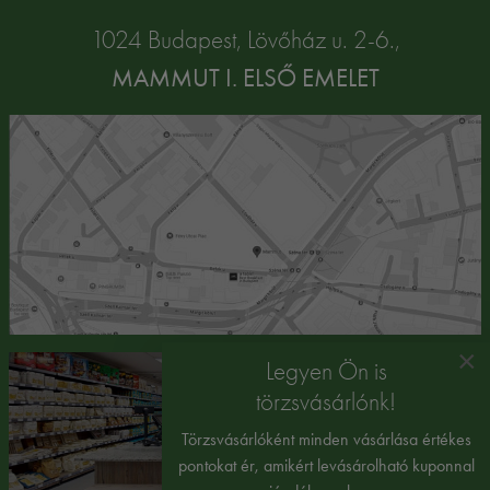
1024 Budapest, Lövőház u. 2-6.,
MAMMUT I. ELSŐ EMELET
×
Legyen Ön is
törzsvásárlónk!
Törzsvásárlóként minden vásárlása értékes
pontokat ér, amikért levásárolható kuponnal