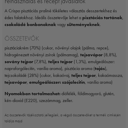
Felhasználás és recept javaslatok
A Crispo pisztáciás praliné tökéletes választás desszertekhez és
édes falatokhoz. Ideális összetevője lehet a
pisztáciás tortának
,
csokoládé bonbonoknak
vagy
süteményeknek
.
ÖSSZETEVŐK
pisztáciakrém (70%) (cukor, növényi olajok (pálma, repce),
hidrogénezett növényi zsírok (pálmamag),
tejsavópor
(8,8%),
sovány tejpor
(7,8%),
teljes tejpor
(1,3%), emulgeálószer:
napraforgólecitin, vanília aroma), pisztácia aroma (
tojás
),
tejcsokoládé (28%) (cukor, kakaóvaj,
teljes tejpor
, kakaómassza,
tejsavópor
,
emulgeálószer: szójalecitin
, vanília aroma)
Nyomokban tartalmazhat:
diófélék, földimogyoró, glutén,
kén-dioxid (E220), szezámmag, zeller.
Az összetevők tájékoztató jellegűek, a végső összetevőket a termék cimkéjén
találja majd