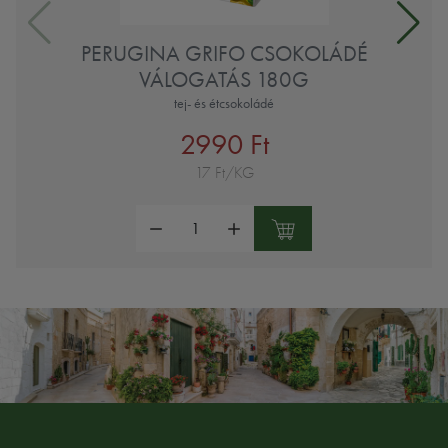
PERUGINA GRIFO CSOKOLÁDÉ
VÁLOGATÁS 180G
tej- és étcsokoládé
2990 Ft
17 Ft/KG
Mennyiség: