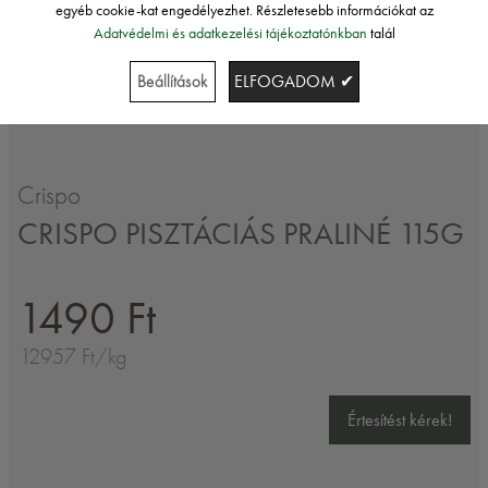
egyéb cookie-kat engedélyezhet. Részletesebb információkat az
Adatvédelmi és adatkezelési tájékoztatónkban
talál
Beállítások
ELFOGADOM ✔
Crispo
CRISPO PISZTÁCIÁS PRALINÉ 115G
1490 Ft
12957 Ft/kg
Értesítést kérek!