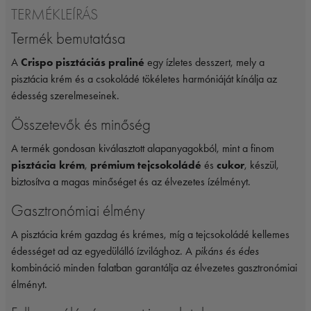
TERMÉKLEÍRÁS
Termék bemutatása
A
Crispo pisztáciás praliné
egy ízletes desszert, mely a
pisztácia krém és a csokoládé tökéletes harmóniáját kínálja az
édesség szerelmeseinek.
Összetevők és minőség
A termék gondosan kiválasztott alapanyagokból, mint a finom
pisztácia krém
,
prémium tejcsokoládé
és
cukor
, készül,
biztosítva a magas minőséget és az élvezetes ízélményt.
Gasztronómiai élmény
A pisztácia krém gazdag és krémes, míg a tejcsokoládé kellemes
édességet ad az egyedülálló ízvilághoz. A
pikáns és édes
kombináció minden falatban garantálja az élvezetes gasztronómiai
élményt.