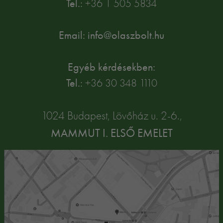
Tel.:
+36 1 505 5834
Email: info@olaszbolt.hu
Egyéb kérdésekben:
Tel.:
+36 30 348 1110
1024 Budapest, Lövőház u. 2-6.,
MAMMUT I. ELSŐ EMELET