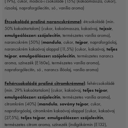
(19%), cukor, modica-i csokoládé (15%) (kakaómassza, cukor),
rizsolaj, napraforgólecitin, só , vanília aroma)
Étcsokoládé praliné narancskrémmel
: étcsokoládé (min.
50% kakaótartalom) (cukor, kakaómassza, kakaóvaj,
tejzsír
,
emulgeálószer: szójalecitin
, természetes vanília aroma),
narancskrém (50%) (
mandula
, cukor,
tejpor
, napraforgóolaj,
narancskrém kakaóvaj alappal (11,5%) (cukor, kakaóvaj,
teljes
tejpor
,
emulgeálószer: szójalecitin
, természetes narancs
aroma, színezék (E160e), természetes vanília aroma),
napraforgólecitin, só , narancs illóolaj, vanília aroma)
Fehércsokoládé praliné citromkrémmel
: fehércsokoládé
(min. 29% kakaótartalom) (cukor, kakaóvaj,
teljes tejpor
,
emulgeálószer: szójalecitin
, természetes vanília aroma),
citromkrém (40%) (
mandula
,
sovány tejpor
, cukor,
napraforgóolaj, citromkrém kakaóvaj alappal (cukor, kakaóvaj
(27,5%),
teljes tejpor
,
emulgeálószer: szójalecitin
,
természetes citrom aroma, színezék (indigókármin (E132),