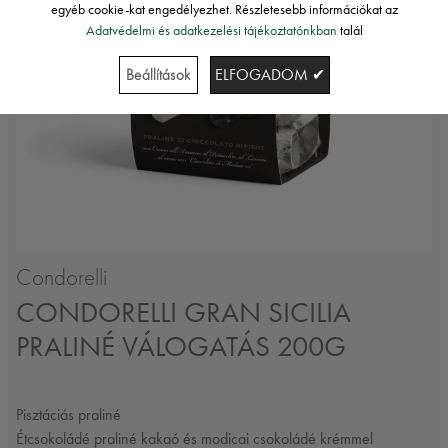
egyéb cookie-kat engedélyezhet. Részletesebb információkat az
Adatvédelmi és adatkezelési tájékoztatónkban
talál
Beállítások
ELFOGADOM ✔
Condorelli
CONDORELLI GRAN SICILIA
PRALINÉ VÁLOGATÁS 200G
Pisztáciás praliné
Étcsokoládé praliné kakaó és modicai csokoládé krémmel