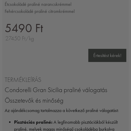
Étcsokoládé praliné narancskrémmel
Fehércsokoládé praliné citromkrémmel
5490 Ft
27450 Ft/kg
Értesítést kérek!
TERMÉKLEÍRÁS
Condorelli Gran Sicilia praliné válogatás
Összetevők és minőség
Az ajándékcsomag tartalmazza a következő praliné válogatást:
Pisztáciás praliné:
A legfinomabb pisztáciákból készült
praliné, melyek magas minőségű csokoládéba burkolva