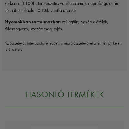
kurkumin (E100)), természetes vanília aroma), napraforgólecitin,
só , citrom illóolaj (0,1%), vanília aroma)
Nyomokban tartalmazhat:
csillagfürt, egyéb diófélék,
földimogyoró, szezámmag, tojás.
Az összetevők tájékoztató jellegűek, a végső összetevőket a termék cimkéjén
találja majd
HASONLÓ TERMÉKEK