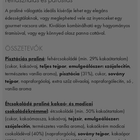
A praliné válogatás ideális kísérője lehet egy elegáns
édességtálaknak, vagy meglepheted vele az ínyenceket egy
gourmet vacsora után. Kiválóan kombinálható egy hagyományos
tiramisùval, vagy egy könnyed olasz panna cottával.
ÖSSZETEVŐK
Pisztáciás praliné
: fehércsokoládé (min. 29% kakaótartalom)
(cukor, kakaóvaj,
teljes tejpor
,
emulgeálószer: szójalecitin
,
természetes vanília aroma),
pisztácia
(31%), cukor,
sovány
tejpor
, napraforgóolaj, extra szűz olívaolaj, napraforgólecitin, só ,
vanília aroma
Étcsokoládé praliné kakaó- és modicai
csokoládékrémmel
: étcsokoládé (min. 50% kakaótartalom)
(cukor, kakaómassza, kakaóvaj,
tejzsír
,
emulgeálószer:
szójalecitin
, természetes vanília aroma), kakaókrém modicai
csokoládéval (40%) (napraforgóolaj,
sovány tejpor
, kakaópor