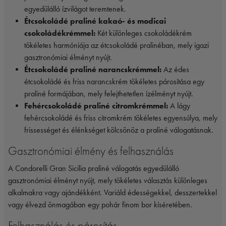
egyedülálló ízvilágot teremtenek.
Étcsokoládé praliné kakaó- és modicai
csokoládékrémmel:
Két különleges csokoládékrém
tökéletes harmóniája az étcsokoládé pralinéban, mely igazi
gasztronómiai élményt nyújt.
Étcsokoládé praliné narancskrémmel:
Az édes
étcsokoládé és friss narancskrém tökéletes párosítása egy
praliné formájában, mely felejthetetlen ízélményt nyújt.
Fehércsokoládé praliné citromkrémmel:
A lágy
fehércsokoládé és friss citromkrém tökéletes egyensúlya, mely
frissességet és élénkséget kölcsönöz a praliné válogatásnak.
Gasztronómiai élmény és felhasználás
A Condorelli Gran Sicilia praliné válogatás egyedülálló
gasztronómiai élményt nyújt, mely tökéletes választás különleges
alkalmakra vagy ajándékként. Variáld édességekkel, desszertekkel
vagy élvezd önmagában egy pohár finom bor kíséretében.
Felhasználás és párosítás