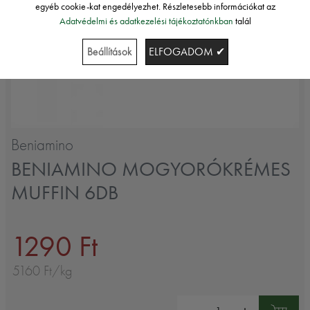
egyéb cookie-kat engedélyezhet. Részletesebb információkat az
Adatvédelmi és adatkezelési tájékoztatónkban
talál
Beállítások
ELFOGADOM ✔
Beniamino
BENIAMINO MOGYORÓKRÉMES
MUFFIN 6DB
1290 Ft
5160 Ft/kg
Mennyiség: