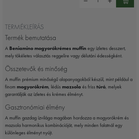
TERMÉKLEÍRÁS
Termék bemutatása
A
Beniamino mogyorókrémes muffin
egy ízletes desszert,
mely tökéletes választás reggelire vagy délutáni édességként.
Összetevők és minőség
A muffin prémium minőségű alapanyagokból készül, mint például a
finom
mogyorókrém
, lédús
mazsola
és friss
túró
, melyek
garantálják az ízletes és krémes élményt.
Gasztronómiai élmény
A muffin gazdag ízvilága magában hordozza a mogyorókrém és
mazsola harmonikus kombinációját, mely minden falatnál egy
különleges élményt nyújt.