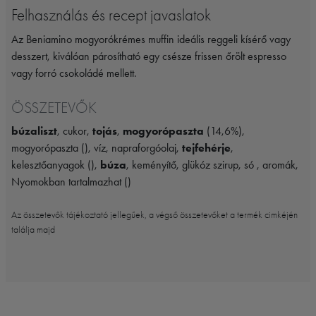
Felhasználás és recept javaslatok
Az Beniamino mogyorókrémes muffin ideális reggeli kísérő vagy
desszert, kiválóan párosítható egy csésze frissen őrölt espresso
vagy forró csokoládé mellett.
ÖSSZETEVŐK
búzaliszt
, cukor,
tojás
,
mogyorópaszta
(14,6%),
mogyorópaszta (), víz, napraforgóolaj,
tejfehérje
,
kelesztőanyagok (),
búza
, keményítő, glükóz szirup, só , aromák,
Nyomokban tartalmazhat ()
Az összetevők tájékoztató jellegűek, a végső összetevőket a termék cimkéjén
találja majd