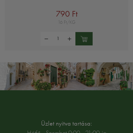
790 Ft
16 Ft/KG
Mennyiség:
Üzlet nyitva tartása:
Hétfő - Szombat 9:00 - 21:00-ig