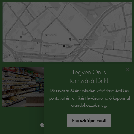
×
Legyen Ön is
törzsvásárlónk!
Törzsvásárlóként minden vásárlása értékes
pontokat ér, amikért levásárolható kuponnal
ajándékozzuk meg.
Regisztráljon most!
Süti beállítások módosítása