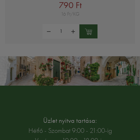
790 Ft
16 Ft/KG
Mennyiség:
Üzlet nyitva tartása:
Hétfő - Szombat 9:00 - 21:00-ig