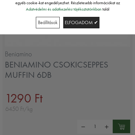
egyéb cookie-kat engedélyezhet. Részletesebb információkat az
Adatvédelmi és adatkezelési tájékoztatónkban
talál
Beállítások
ELFOGADOM ✔
Beniamino
BENIAMINO CSOKICSEPPES
MUFFIN 6DB
1290 Ft
6450 Ft/kg
Mennyiség: