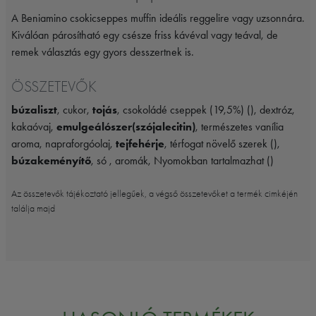
A Beniamino csokicseppes muffin ideális reggelire vagy uzsonnára.
Kiválóan párosítható egy csésze friss kávéval vagy teával, de
remek választás egy gyors desszertnek is.
ÖSSZETEVŐK
búzaliszt
, cukor,
tojás
, csokoládé cseppek (19,5%) (), dextróz,
kakaóvaj,
emulgeálószer(szójalecitin)
, természetes vanília
aroma, napraforgóolaj,
tejfehérje
, térfogat növelő szerek (),
búzakeményítő
, só , aromák, Nyomokban tartalmazhat ()
Az összetevők tájékoztató jellegűek, a végső összetevőket a termék cimkéjén
találja majd