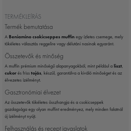
TERMÉKLEÍRÁS
Termék bemutatása
A
Beniamino csokicseppes muffin
egy ízletes csemege, mely
tökéletes választás reggelire vagy délutáni nasinak egyaránt.
Összetevők és minőség
A muffin prémium minőségű alapanyagokból, mint például a
liszt
,
cukor
és friss
tojás
, készül, garantálva a kiváló minőséget és az
élvezetes ízélményt.
Gasztronómiai élvezet
Az összetevők tökéletes összhangja és a csokicseppek
gazdagsága egy olyan muffint eredményez, mely minden falatnál
új ízélményt nyújt.
Felhasználás és recept javaslatok