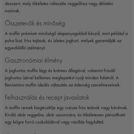
desszert, mely tökéletes választás reggelihez vagy délutáni
nasinak.
Összetevők és minőség
A muffin prémium minőségű alapanyagokból készül, mint például a
puha liszt, friss tojások, és ízletes joghurt, melyek garantálják az
egyedülálló ízélményt.
Gasztronómiai élmény
A joghurtos muffin lágy és krémes állagával, valamint frissítő
joghurtos ízével kellemes meglepetést nyújt minden falatnál. A
Beniamino muffin ideális választás az édesség szerelmeseinek.
Felhasználás és recept javaslatok
A muffin remek kiegészítője egy csésze friss teának vagy kávénak.
Kiváló akár reggelire, akár uzsonnára, és tökéletesen párosítható
egy bögre forró csokoládéval vagy vaníliás fagylalttal.