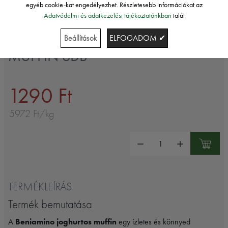
egyéb cookie-kat engedélyezhet. Részletesebb információkat az
Adatvédelmi és adatkezelési tájékoztatónkban
talál
Bauli
BENIAMINO JOGHURTOS
Beállítások
ELFOGADOM ✔
MUFFIN 6DB
1290 Ft
5972 Ft/kg
Mennyiség:
TERMÉKLEÍRÁS
Termék bemutatása
A
Beniamino joghurtos muffin
egy ízletes és könnyed