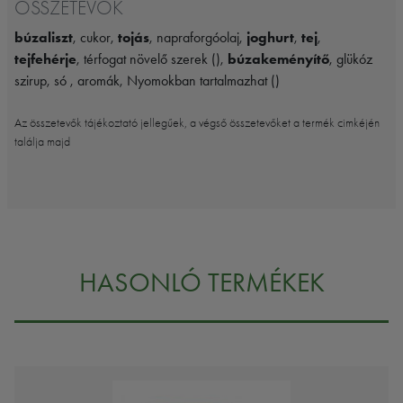
ÖSSZETEVŐK
búzaliszt
, cukor,
tojás
, napraforgóolaj,
joghurt
,
tej
,
tejfehérje
, térfogat növelő szerek (),
búzakeményítő
, glükóz
szirup, só , aromák, Nyomokban tartalmazhat ()
Az összetevők tájékoztató jellegűek, a végső összetevőket a termék cimkéjén
találja majd
HASONLÓ TERMÉKEK