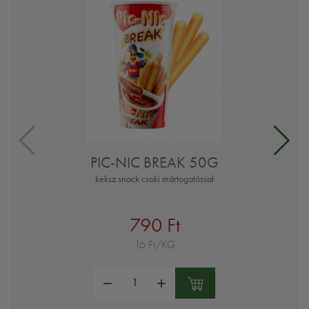
PIC-NIC BREAK 50G
keksz snack csoki mártogatóssal
790 Ft
16 Ft/KG
Mennyiség: