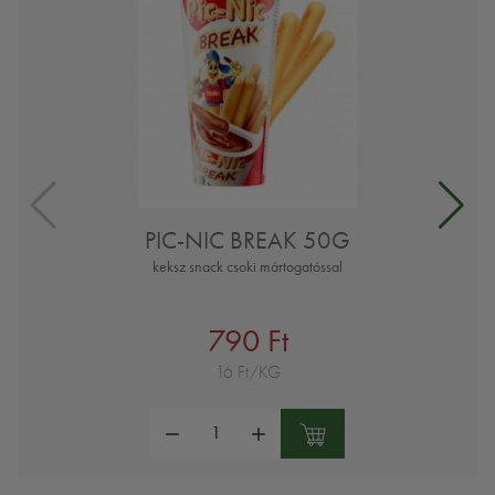
PIC-NIC BREAK 50G
keksz snack csoki mártogatóssal
790 Ft
16 Ft/KG
Mennyiség: