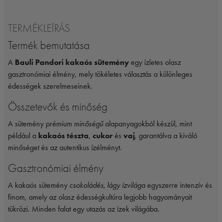
TERMÉKLEÍRÁS
Termék bemutatása
A
Bauli Pandori kakaós sütemény
egy ízletes olasz
gasztronómiai élmény, mely tökéletes választás a különleges
édességek szerelmeseinek.
Összetevők és minőség
A sütemény
prémium minőségű
alapanyagokból készül, mint
például a
kakaós tészta
,
cukor
és
vaj
, garantálva a kiváló
minőséget és az autentikus ízélményt.
Gasztronómiai élmény
A kakaós sütemény
csokoládés, lágy ízvilága
egyszerre intenzív és
finom, amely az olasz édességkultúra legjobb hagyományait
tükrözi. Minden falat egy utazás az ízek világába.