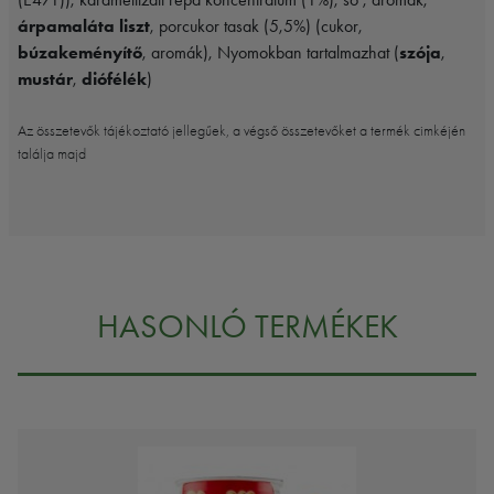
árpamaláta liszt
, porcukor tasak (5,5%) (cukor,
búzakeményítő
, aromák), Nyomokban tartalmazhat (
szója
,
mustár
,
diófélék
)
Az összetevők tájékoztató jellegűek, a végső összetevőket a termék cimkéjén
találja majd
HASONLÓ TERMÉKEK