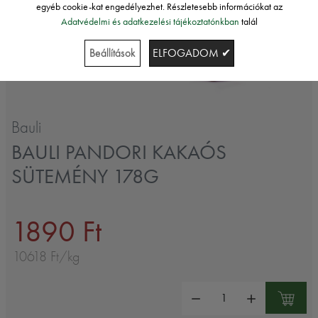
egyéb cookie-kat engedélyezhet. Részletesebb információkat az
Adatvédelmi és adatkezelési tájékoztatónkban
talál
Beállítások
ELFOGADOM ✔
Bauli
BAULI PANDORI KAKAÓS
SÜTEMÉNY 178G
1890 Ft
10618 Ft/kg
Mennyiség: