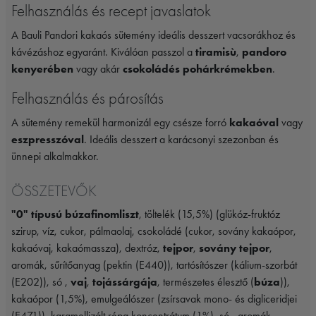
Felhasználás és recept javaslatok
A Bauli Pandori kakaós sütemény ideális desszert vacsorákhoz és
kávézáshoz egyaránt. Kiválóan passzol a
tiramisù
,
pandoro
kenyerében
vagy akár
csokoládés pohárkrémekben
.
Felhasználás és párosítás
A sütemény remekül harmonizál egy csésze forró
kakaóval
vagy
eszpresszóval
. Ideális desszert a karácsonyi szezonban és
ünnepi alkalmakkor.
ÖSSZETEVŐK
"0" típusú búzafinomliszt
, töltelék (15,5%) (glükóz-fruktóz
szirup, víz, cukor, pálmaolaj, csokoládé (cukor, sovány kakaópor,
kakaóvaj, kakaómassza), dextróz,
tejpor
,
sovány tejpor
,
aromák, sűrítőanyag (pektin (E440)), tartósítószer (kálium-szorbát
(E202)), só ,
vaj
,
tojássárgája
, természetes élesztő (
búza
)),
kakaópor (1,5%), emulgeálószer (zsírsavak mono- és digliceridjei
(E471)), karamellizált répa koncentrátum (1%), só , aromák,