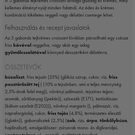
A 5 gabonás tejkrémes croissant ízvilága gazdag és krémes, mely
kellemes élményt nyújt minden falatnál. Az édes és krémes
kombináció tökéletes reggeli vagy délutáni csemege lehet.
Felhasználás és recept javaslatok
Az 5 gabonás tejkrémes croissant kiválóan párosítható egy csésze
friss
kávéval
reggelire, vagy akár egy adag
gyümölcssalátával
könnyed desszertként délutánra.
ÖSSZETEVŐK
búzaliszt
, friss tejszín (25%) (glükóz szirup, cukor, víz,
friss
pasztőrözött tej
( (10% a tejszínben, ami a teljes mennyiség
2,5%-ának felel meg)), növényi pálmazsír, tejszínes tejpor,
aromák, sűrítőanyag ((pektin)), színezék (E171), tartósítószer
(kálium-szorbát (E202))), növényi margarin (), pálmazsír, víz,
napraforgóolaj, cukor,
friss tojás
(4,8%), természetes élesztő
((glutén)), gabonalisztek (2,5%) (
zab
, rizs,
árpa
,
tönkölybúza
,
hajdinaliszt), emulgeálószer: zsírsavak mono- és digliceridjei,
sovány tejpor
, só , aromák, malátázott árpaliszt