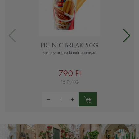
PIC-NIC BREAK 50G
keksz snack csoki mártogatóssal
790 Ft
16 Ft/KG
Mennyiség: