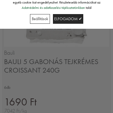
egyéb cookie-kat engedélyezhet. Részletesebb információkat az
Adatvédelmi és adatkezelési tájékoztatónkban
talál
Beállítások
ELFOGADOM ✔
Bauli
BAULI 5 GABONÁS TEJKRÉMES
CROISSANT 240G
6db
1690 Ft
7042 Ft/kg