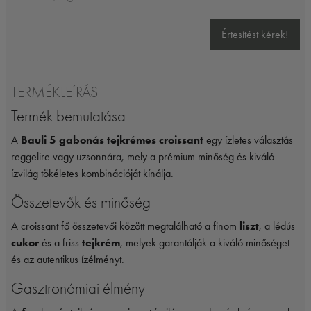
Értesítést kérek!
TERMÉKLEÍRÁS
Termék bemutatása
A
Bauli 5 gabonás tejkrémes croissant
egy ízletes választás
reggelire vagy uzsonnára, mely a prémium minőség és kiváló
ízvilág tökéletes kombinációját kínálja.
Összetevők és minőség
A croissant fő összetevői között megtalálható a finom
liszt
, a lédús
cukor
és a friss
tejkrém
, melyek garantálják a kiváló minőséget
és az autentikus ízélményt.
Gasztronómiai élmény