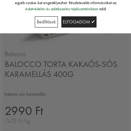
egyéb cookie-kat engedélyezhet. Részletesebb információkat az
Adatvédelmi és adatkezelési tájékoztatónkban
talál
Beállítások
ELFOGADOM ✔
Balocco
BALOCCO TORTA KAKAÓS-SÓS
KARAMELLÁS 400G
kakaós-sós karamellás
2990 Ft
7475 Ft/kg