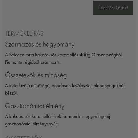
Értesítést kérek!
TERMÉKLEÍRÁS
Származás és hagyomány
A Balocco torta kakaós-sós karamellás 400g Olaszországból,
Piemonte régióból származik.
Összetevők és minőség
A torta kiváló minőségű, gondosan kiválasztott alapanyagokból
készül.
Gasztronómiai élmény
A kakaós-sós karamellás ízek harmonikus egyvelege új
gasztronómiai élményt nyújt.