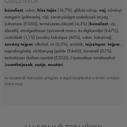
ÖSSZETEVŐK
búzaliszt
, cukor,
friss tojás
(16,7%), glükóz szirup,
vaj
, növényi
margarin (pálmaolaj, víz), savanyúságot szabályozó anyag
(citromsav (E330)), természetes élesztő (4,2%) (
búzaliszt
, víz,
élesztő), emulgeálószer (zsírsavak mono- és digliceridjei (E471)),
csokoládé (1,1%) (sovány kakaópor (60%), cukor, kakaóvaj),
sovány tejpor
, alkohol, só (0,5%), aromák,
tejszínpor
,
tejpor
,
napraforgóolaj, sűrítőanyag (pektin (E440)), karamell (0,1%),
tartósítószer (kálium-szorbát (E202)), Nyomokban tartalmazhat
(
csonthéjasok
,
szója
,
mustár
)
Az összetevők tájékoztató jellegűek, a végső összetevőket a termék cimkéjén
találja majd