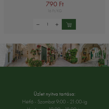
790 Ft
16 Ft/KG
Mennyiség:
Üzlet nyitva tartása:
Hétfő - Szombat 9:00 - 21:00-ig