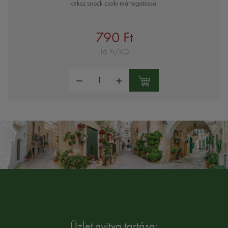
keksz snack csoki mártogatóssal
790 Ft
16 Ft/KG
Mennyiség:
Üzlet nyitva tartása: