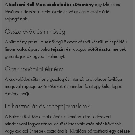
A
Balconi Roll Max csokoládés sütemény
egy ízletes és
látványos desszert, mely tökéletes választás a csokoládé
rajongóinak.
Összetevők és minőség
A sütemény prémium minőségű összetevőkből készül, mint például
finom
kakaópor
, puha
tejszín
és ropogós
sütőtészta
, melyek
garantálják az egyedi ízélményt.
Gasztronómiai élmény
A csokoládés sütemény gazdag és intenzív csokoládés ízvilága
magával ragadja az érzékeket, és minden falat egy különleges
élményt nyújt.
Felhasználás és recept javaslatok
A Balconi Roll Max csokoládés sütemény ideális desszert
mindennapi fogyasztásra, de tökéletes választás akár kávézók,
vagy családi ünnepek asztalára is. Kiválóan párosítható egy csésze