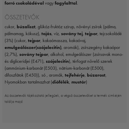
forró csokoládéval
vagy
fagylalttal
.
ÖSSZETEVŐK
cukor,
búzaliszt
, glükóz-fruktóz szirup, növényi zsírok (pálma,
pálmamag, kókusz),
tojás
, víz,
sovány tej
,
tejpor
, tejcsokoládé
(3%) (cukor,
tejpor
, kakaómassza, kakaóvaj,
emulgeálószer(szójalecitin)
, aromák), zsírszegény kakaópor
(2,7%),
sovány tejpor
, alkohol, emulgeálószer (zsírsavak mono-
és digliceridjei (E471),
szójalecitin
), térfogat növelő szerek
(ammónium-karbonát (E503), nátrium-karbonát (E500),
difoszfátok (E450)), só , aromák,
tejfehérje
,
búzarost
,
Nyomokban tartalmazhat (
diófélék
,
mustár
)
Az összetevők tájékoztató jellegűek, a végső összetevőket a termék cimkéjén
találja majd