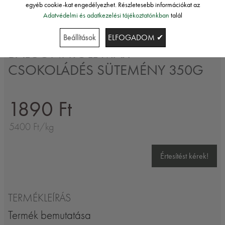
egyéb cookie-kat engedélyezhet. Részletesebb információkat az
Adatvédelmi és adatkezelési tájékoztatónkban
talál
Balconi
Beállítások
ELFOGADOM ✔
BALCONI ROLL MAX
CSOKOLÁDÉS SÜTEMÉNY 350G
1890 Ft
5400 Ft/kg
Értesítést kérek!
TERMÉKLEÍRÁS
Termék bemutatása