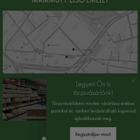
×
Legyen Ön is
törzsvásárlónk!
Törzsvásárlóként minden vásárlása értékes
pontokat ér, amikért levásárolható kuponnal
ajándékozzuk meg.
Regisztráljon most!
Süti beállítások módosítása