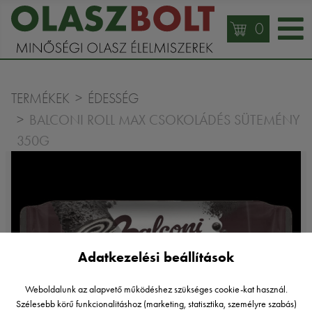
0
TERMÉKEK
ÉDESSÉG
BALCONI ROLL MAX CSOKOLÁDÉS SÜTEMÉNY
350G
Adatkezelési beállítások
Weboldalunk az alapvető működéshez szükséges cookie-kat használ.
Szélesebb körű funkcionalitáshoz (marketing, statisztika, személyre szabás)