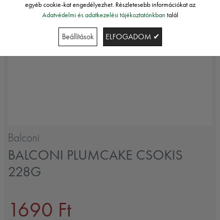
egyéb cookie-kat engedélyezhet. Részletesebb információkat az
Adatvédelmi és adatkezelési tájékoztatónkban
talál
Beállítások
ELFOGADOM ✔
Balconi
BALCONI PLUMCAKE CSOKIS
228G
1690 Ft