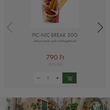
PIC-NIC BREAK 50G
keksz snack csoki mártogatóssal
790 Ft
16 Ft/KG
Mennyiség: