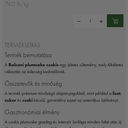
7412 Ft/kg
Mennyiség:
TERMÉKLEÍRÁS
Termék bemutatása
A
Balconi plumcake csokis
egy ízletes sütemény, mely tökéletes
választás az édesség kedvelőinek.
Összetevők és minőség
A termék prémium minőségű alapanyagokból, mint például a
liszt
,
cukor
és
csoki
készül, garantálva ezzel az autentikus ízélményt.
Gasztronómiai élmény
A csokis plumcake gazdag és intenzív ízvilága minden falat után új