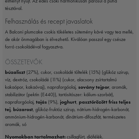
élményt nyújt. Az édes csoki harmonikusan párosul a puha
tésztával.
Felhasználás és recept javaslatok
A Balconi plumcake csokis tökéletes sütemény kávé vagy tea mellé,
de akár önmagában is élvezhető. Kiválóan passzol egy csésze
forró csokoládéval fogyasztva.
ÖSSZETEVŐK
búzaliszt
(27%), cukor, csokoládé töltelék (15%) (glükóz szirup,
víz, dextróz, csokoládé (11%) (cukor, alacsony zsírtartalmú
kakaópor, kakaóvaj), napraforgóolaj,
sovány tejpor
, aromák,
stabilizátor (pektin (E440)), tartósítószer: kálium-szorbát),
napraforgóolaj,
tojás
(9%),
joghurt
,
pasztőrözött friss teljes
tej
,
búzarost
, glükóz-fruktóz szirup, nátrium-hidrogén-karbonát,
ammónium-hidrogén-karbonát, dinátrium-difoszfát, természetes
aromák, só
Nyomokban tartalmazhat:
csillagfürt, diófélék.