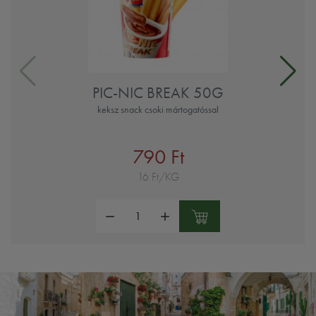
PIC-NIC BREAK 50G
keksz snack csoki mártogatóssal
790 Ft
16 Ft/KG
Mennyiség: