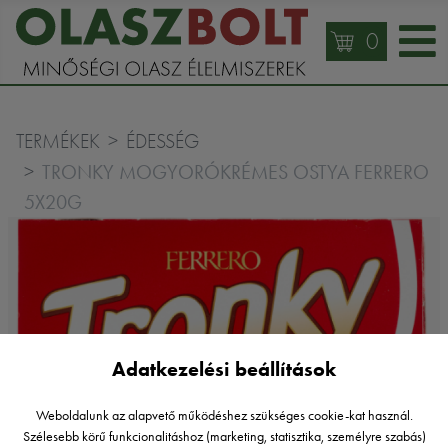
0
TERMÉKEK
ÉDESSÉG
TRONKY MOGYORÓKRÉMES OSTYA FERRERO
5X20G
Adatkezelési beállítások
Weboldalunk az alapvető működéshez szükséges cookie-kat használ.
Szélesebb körű funkcionalitáshoz (marketing, statisztika, személyre szabás)