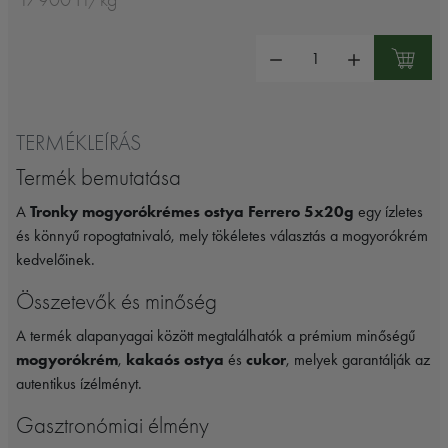
Mennyiség:
TERMÉKLEÍRÁS
Termék bemutatása
A
Tronky mogyorókrémes ostya Ferrero 5x20g
egy ízletes
és könnyű ropogtatnivaló, mely tökéletes választás a mogyorókrém
kedvelőinek.
Összetevők és minőség
A termék alapanyagai között megtalálhatók a prémium minőségű
mogyorókrém
,
kakaós ostya
és
cukor
, melyek garantálják az
autentikus ízélményt.
Gasztronómiai élmény