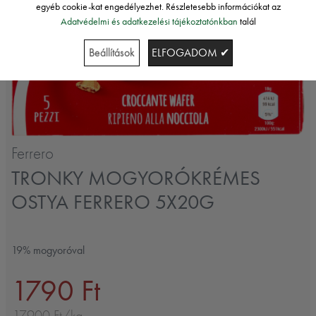
egyéb cookie-kat engedélyezhet. Részletesebb információkat az
Adatvédelmi és adatkezelési tájékoztatónkban
talál
Beállítások
ELFOGADOM ✔
Ferrero
TRONKY MOGYORÓKRÉMES
OSTYA FERRERO 5X20G
19% mogyoróval
1790 Ft
17900 Ft/kg