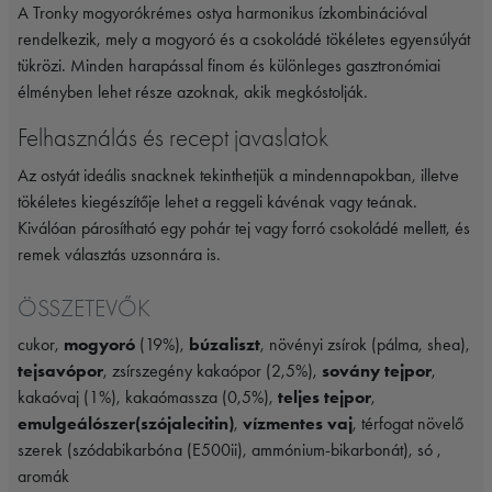
A Tronky mogyorókrémes ostya harmonikus ízkombinációval
rendelkezik, mely a mogyoró és a csokoládé tökéletes egyensúlyát
tükrözi. Minden harapással finom és különleges gasztronómiai
élményben lehet része azoknak, akik megkóstolják.
Felhasználás és recept javaslatok
Az ostyát ideális snacknek tekinthetjük a mindennapokban, illetve
tökéletes kiegészítője lehet a reggeli kávénak vagy teának.
Kiválóan párosítható egy pohár tej vagy forró csokoládé mellett, és
remek választás uzsonnára is.
ÖSSZETEVŐK
cukor,
mogyoró
(19%),
búzaliszt
, növényi zsírok (pálma, shea),
tejsavópor
, zsírszegény kakaópor (2,5%),
sovány tejpor
,
kakaóvaj (1%), kakaómassza (0,5%),
teljes tejpor
,
emulgeálószer(szójalecitin)
,
vízmentes vaj
, térfogat növelő
szerek (szódabikarbóna (E500ii), ammónium-bikarbonát), só ,
aromák