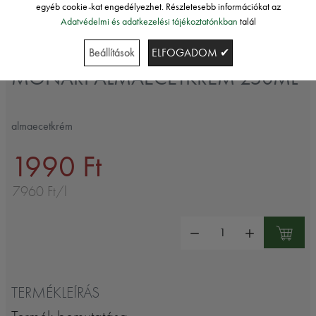
egyéb cookie-kat engedélyezhet. Részletesebb információkat az
Adatvédelmi és adatkezelési tájékoztatónkban
talál
Monari
Beállítások
ELFOGADOM ✔
MONARI ALMAECETKRÉM 250ML
almaecetkrém
1990 Ft
7960 Ft/l
Mennyiség:
TERMÉKLEÍRÁS