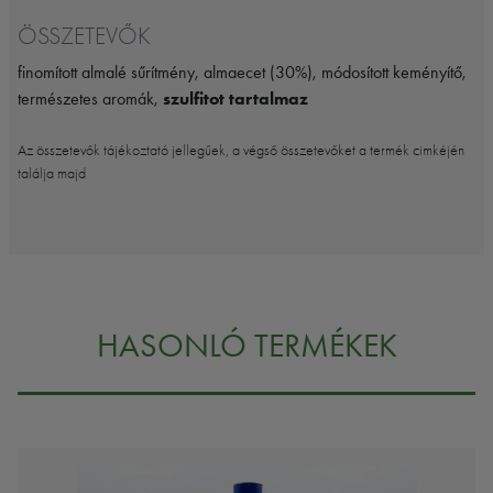
ÖSSZETEVŐK
finomított almalé sűrítmény, almaecet (30%), módosított keményítő,
természetes aromák,
szulfitot tartalmaz
Az összetevők tájékoztató jellegűek, a végső összetevőket a termék cimkéjén
találja majd
HASONLÓ TERMÉKEK