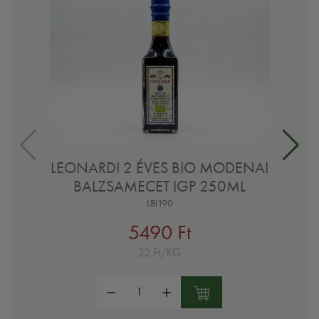
LEONARDI 2 ÉVES BIO MODENAI
BALZSAMECET IGP 250ML
LBl190
5490 Ft
22 Ft/KG
Mennyiség: