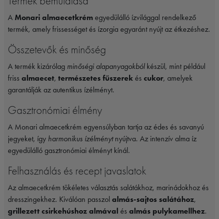
Termék bemutatása
A
Monari almaecetkrém
egyedülálló ízvilággal rendelkező
termék, amely frissességet és ízorgia egyaránt nyújt az étkezéshez.
Összetevők és minőség
A termék kizárólag
minőségi alapanyagokból
készül, mint például
friss
almaecet
,
természetes fűszerek
és
cukor
, amelyek
garantálják az autentikus ízélményt.
Gasztronómiai élmény
A Monari almaecetkrém egyensúlyban tartja az édes és savanyú
jegyeket, így
harmonikus ízélményt
nyújtva. Az intenzív alma íz
egyedülálló gasztronómiai élményt kínál.
Felhasználás és recept javaslatok
Az almaecetkrém tökéletes választás salátákhoz, marinádokhoz és
dresszingekhez. Kiválóan passzol
almás-sajtos salátához
,
grillezett csirkehúshoz almával
és
almás pulykamellhez
.