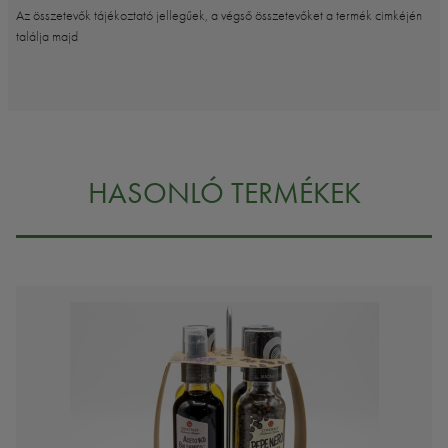
Az összetevők tájékoztató jellegűek, a végső összetevőket a termék cimkéjén
találja majd
HASONLÓ TERMÉKEK