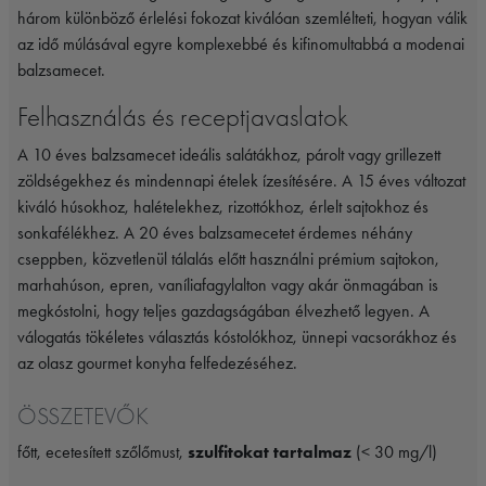
három különböző érlelési fokozat kiválóan szemlélteti, hogyan válik
az idő múlásával egyre komplexebbé és kifinomultabbá a modenai
balzsamecet.
Felhasználás és receptjavaslatok
A 10 éves balzsamecet ideális salátákhoz, párolt vagy grillezett
zöldségekhez és mindennapi ételek ízesítésére. A 15 éves változat
kiváló húsokhoz, halételekhez, rizottókhoz, érlelt sajtokhoz és
sonkafélékhez. A 20 éves balzsamecetet érdemes néhány
cseppben, közvetlenül tálalás előtt használni prémium sajtokon,
marhahúson, epren, vaníliafagylalton vagy akár önmagában is
megkóstolni, hogy teljes gazdagságában élvezhető legyen. A
válogatás tökéletes választás kóstolókhoz, ünnepi vacsorákhoz és
az olasz gourmet konyha felfedezéséhez.
ÖSSZETEVŐK
főtt, ecetesített szőlőmust,
szulfitokat tartalmaz
(< 30 mg/l)