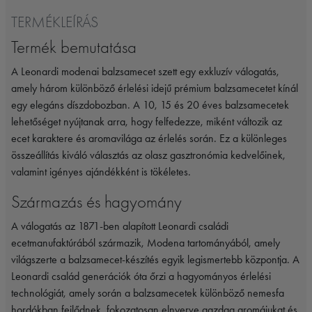
TERMÉKLEÍRÁS
Termék bemutatása
A Leonardi modenai balzsamecet szett egy exkluzív válogatás,
amely három különböző érlelési idejű prémium balzsamecetet kínál
egy elegáns díszdobozban. A 10, 15 és 20 éves balzsamecetek
lehetőséget nyújtanak arra, hogy felfedezze, miként változik az
ecet karaktere és aromavilága az érlelés során. Ez a különleges
összeállítás kiváló választás az olasz gasztronómia kedvelőinek,
valamint igényes ajándékként is tökéletes.
Származás és hagyomány
A válogatás az 1871-ben alapított Leonardi családi
ecetmanufaktúrából származik, Modena tartományából, amely
világszerte a balzsamecet-készítés egyik legismertebb központja. A
Leonardi család generációk óta őrzi a hagyományos érlelési
technológiát, amely során a balzsamecetek különböző nemesfa
hordókban fejlődnek, fokozatosan elnyerve gazdag aromájukat és