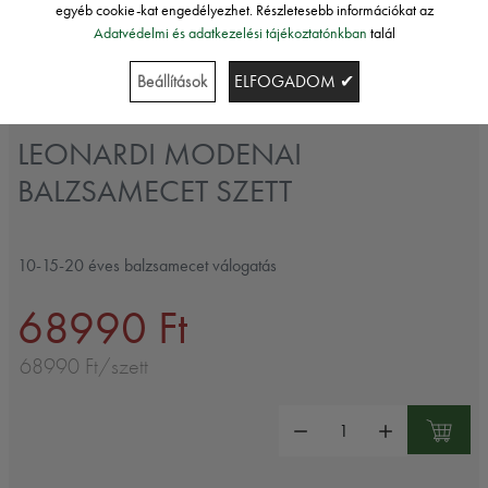
egyéb cookie-kat engedélyezhet. Részletesebb információkat az
Adatvédelmi és adatkezelési tájékoztatónkban
talál
Beállítások
ELFOGADOM ✔
Leonardi
LEONARDI MODENAI
BALZSAMECET SZETT
10-15-20 éves balzsamecet válogatás
68990 Ft
68990 Ft/szett
Mennyiség: