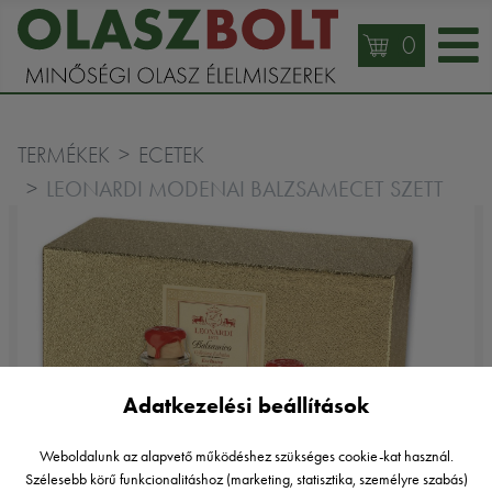
0
TERMÉKEK
ECETEK
LEONARDI MODENAI BALZSAMECET SZETT
Adatkezelési beállítások
Weboldalunk az alapvető működéshez szükséges cookie-kat használ.
Szélesebb körű funkcionalitáshoz (marketing, statisztika, személyre szabás)