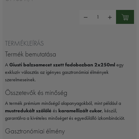
Mennyiség:
TERMÉKLEÍRÁS
Termék bemutatása
A
Giusti balzsamecet szett fadobozban 2x250ml
egy
exkluzív választás az igényes gasztronómiai élmények
szerelmeseinek.
Összetevők és minőség
A termék
prémium minőségű
alapanyagokból, mint például a
mustredukált szőlőlé
és
karamellizált cukor
, készül,
garantálva a kivételes minőséget és egyedülálló ízkombinációt.
Gasztronómiai élmény