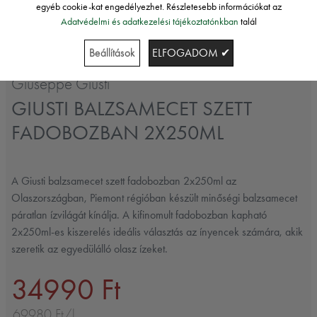
egyéb cookie-kat engedélyezhet. Részletesebb információkat az
Adatvédelmi és adatkezelési tájékoztatónkban
talál
Beállítások
ELFOGADOM ✔
Giuseppe Giusti
GIUSTI BALZSAMECET SZETT
FADOBOZBAN 2X250ML
A Giusti balzsamecet szett fadobozban 2x250ml az
Olaszországban, Piemont régióban készült minőségi balzsamecet
páratlan ízvilágát kínálja. A kifinomult fadobozban kapható
2x250ml-es kiszerelés ideális választás az ínyencek számára, akik
szeretik az egyedülálló olasz ízeket.
34990 Ft
69980 Ft/l