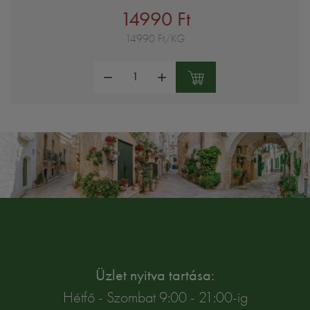
14990 Ft
14990 Ft/KG
Mennyiség:
Üzlet nyitva tartása:
Hétfő - Szombat 9:00 - 21:00-ig