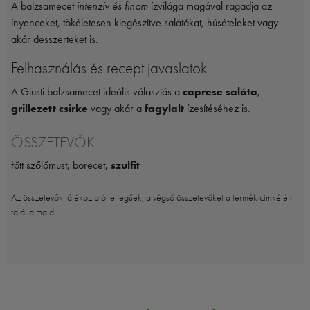
A balzsamecet
intenzív és finom
ízvilága magával ragadja az
ínyenceket, tökéletesen kiegészítve salátákat, húsételeket vagy
akár desszerteket is.
Felhasználás és recept javaslatok
A Giusti balzsamecet ideális választás a
caprese saláta
,
grillezett csirke
vagy akár a
fagylalt
ízesítéséhez is.
ÖSSZETEVŐK
főtt szőlőmust, borecet,
szulfit
Az összetevők tájékoztató jellegűek, a végső összetevőket a termék cimkéjén
találja majd