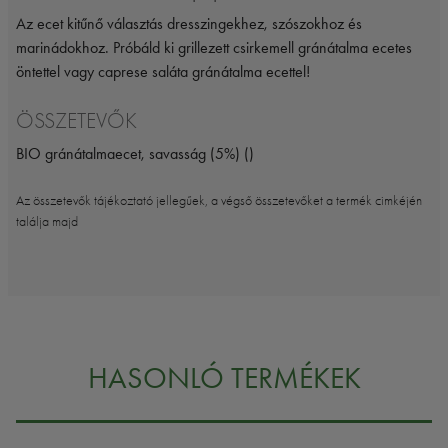
Az ecet kitűnő választás dresszingekhez, szószokhoz és
marinádokhoz. Próbáld ki grillezett csirkemell gránátalma ecetes
öntettel vagy caprese saláta gránátalma ecettel!
ÖSSZETEVŐK
BIO gránátalmaecet, savasság (5%) ()
Az összetevők tájékoztató jellegűek, a végső összetevőket a termék cimkéjén
találja majd
HASONLÓ TERMÉKEK