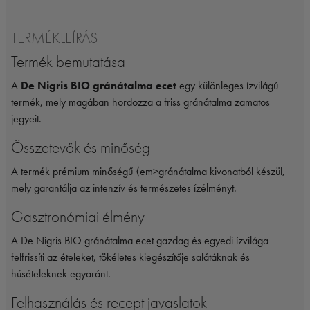
TERMÉKLEÍRÁS
Termék bemutatása
A
De Nigris BIO gránátalma ecet
egy különleges ízvilágú
termék, mely magában hordozza a friss gránátalma zamatos
jegyeit.
Összetevők és minőség
A termék prémium minőségű ⟨em>gránátalma kivonatból készül,
mely garantálja az intenzív és természetes ízélményt.
Gasztronómiai élmény
A De Nigris BIO gránátalma ecet gazdag és egyedi ízvilága
felfrissíti az ételeket, tökéletes kiegészítője salátáknak és
húsételeknek egyaránt.
Felhasználás és recept javaslatok