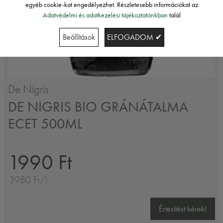
egyéb cookie-kat engedélyezhet. Részletesebb információkat az
Adatvédelmi és adatkezelési tájékoztatónkban
talál
Beállítások
ELFOGADOM ✔
De Nigris
DE NIGRIS BIO GRÁNÁTALMA
ECET 500ML
1990 Ft
3980 Ft/l
Értesítést kérek!