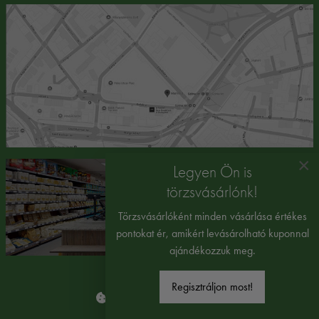
×
Legyen Ön is
törzsvásárlónk!
Törzsvásárlóként minden vásárlása értékes
pontokat ér, amikért levásárolható kuponnal
ajándékozzuk meg.
Regisztráljon most!
Süti beállítások módosítása