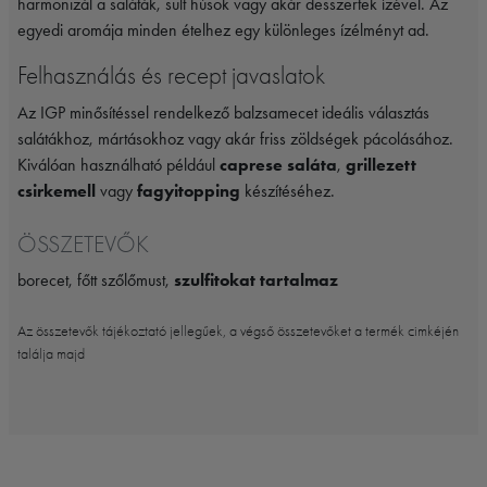
harmonizál a saláták, sült húsok vagy akár desszertek ízével. Az
egyedi aromája minden ételhez egy különleges ízélményt ad.
Felhasználás és recept javaslatok
Az IGP minősítéssel rendelkező balzsamecet ideális választás
salátákhoz, mártásokhoz vagy akár friss zöldségek pácolásához.
Kiválóan használható például
caprese saláta
,
grillezett
csirkemell
vagy
fagyitopping
készítéséhez.
ÖSSZETEVŐK
borecet, főtt szőlőmust,
szulfitokat tartalmaz
Az összetevők tájékoztató jellegűek, a végső összetevőket a termék cimkéjén
találja majd