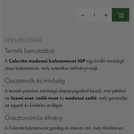
Mennyiség:
TERMÉKLEÍRÁS
Termék bemutatása
A
Colavita modenai balzsamecet IGP
egy kiváló minőségű
olasz balzsamecet, mely autentikus ízélményt nyújt.
Összetevők és minőség
A termék prémium minőségű alapanyagokból készül, mint például
az
üzemi ecet
,
szőlő must
és
modenai szőlő
, mely garantálja
az egyedi és kivételes ízvilágot.
Gasztronómiai élmény
A Colavita balzsamecet gazdag és intenzív ízű, mely tökéletesen