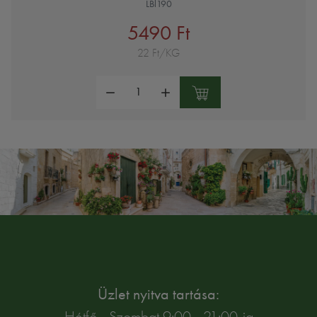
LBl190
5490 Ft
22 Ft/KG
Mennyiség:
Üzlet nyitva tartása:
Hétfő - Szombat 9:00 - 21:00-ig