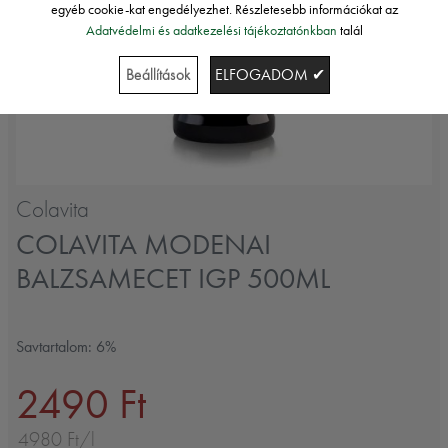
egyéb cookie-kat engedélyezhet. Részletesebb információkat az
Adatvédelmi és adatkezelési tájékoztatónkban
talál
Beállítások
ELFOGADOM ✔
Colavita
COLAVITA MODENAI
BALZSAMECET IGP 500ML
Savtartalom: 6%
2490 Ft
4980 Ft/l