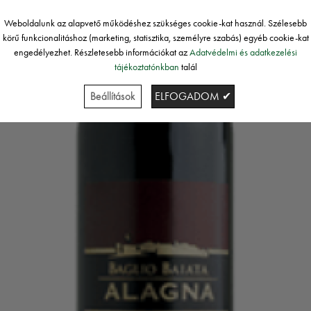
Weboldalunk az alapvető működéshez szükséges cookie-kat használ. Szélesebb
körű funkcionalitáshoz (marketing, statisztika, személyre szabás) egyéb cookie-kat
engedélyezhet. Részletesebb információkat az
Adatvédelmi és adatkezelési
tájékoztatónkban
talál
Beállítások
ELFOGADOM ✔