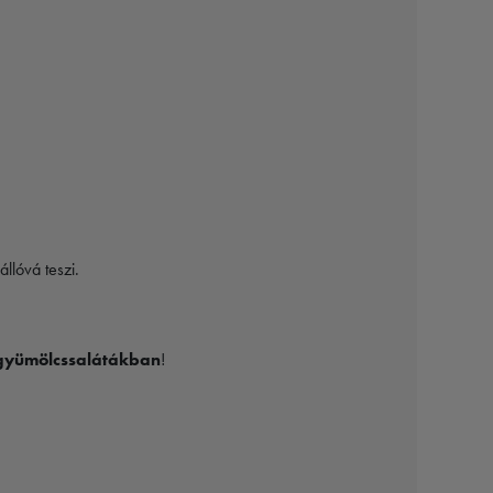
llóvá teszi.
gyümölcssalátákban
!