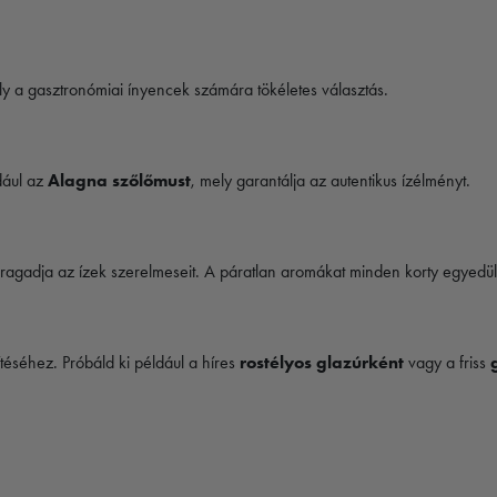
y a gasztronómiai ínyencek számára tökéletes választás.
dául az
Alagna szőlőmust
, mely garantálja az autentikus ízélményt.
ragadja az ízek szerelmeseit. A páratlan aromákat minden korty egyedülá
ítéséhez. Próbáld ki például a híres
rostélyos glazúrként
vagy a friss