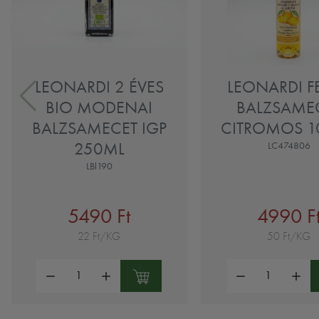
LEONARDI 2 ÉVES
LEONARDI F
BIO MODENAI
BALZSAME
BALZSAMECET IGP
CITROMOS 1
250ML
LC474806
LBl190
5490 Ft
4990 F
22 Ft/KG
50 Ft/KG
Mennyiség:
Mennyiség: