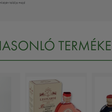
mkéjén találja majd
HASONLÓ TERMÉKE