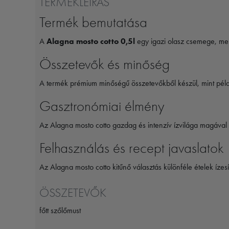
TERMÉKLEÍRÁS
Termék bemutatása
A
Alagna mosto cotto 0,5l
egy igazi olasz csemege, mel
Összetevők és minőség
A termék prémium minőségű összetevőkből készül, mint pél
Gasztronómiai élmény
Az Alagna mosto cotto gazdag és intenzív ízvilága magával 
Felhasználás és recept javaslatok
Az Alagna mosto cotto kitűnő választás különféle ételek ízes
ÖSSZETEVŐK
főtt szőlőmust