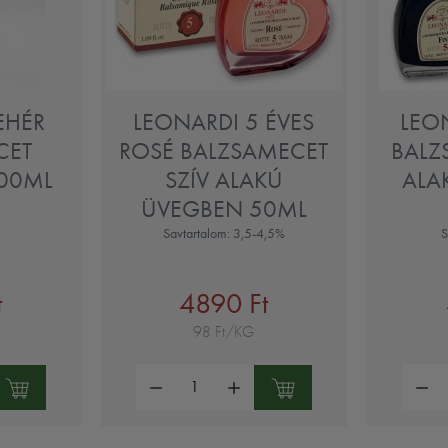
EHÉR
LEONARDI 5 ÉVES
LEO
CET
ROSÉ BALZSAMECET
BALZ
00ML
SZÍV ALAKÚ
ALA
ÜVEGBEN 50ML
Savtartalom: 3,5-4,5%
S
t
4890 Ft
98 Ft/KG
Mennyiség:
Mennyi