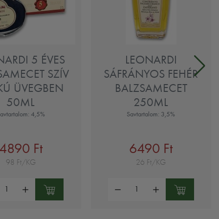
NARDI 5 ÉVES
LEONARDI
SAMECET SZÍV
SÁFRÁNYOS FEHÉR
KÚ ÜVEGBEN
BALZSAMECET
50ML
250ML
avtartalom: 4,5%
Savtartalom: 3,5%
4890 Ft
6490 Ft
98 Ft/KG
26 Ft/KG
ség:
Mennyiség: