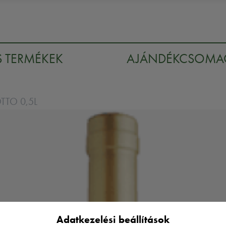
S TERMÉKEK
AJÁNDÉKCSOM
TO 0,5L
Adatkezelési beállítások