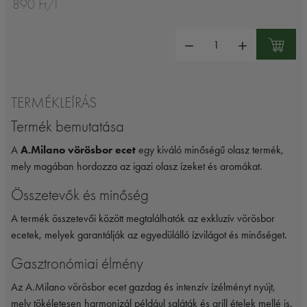
890 Ft/l
Mennyiség:
TERMÉKLEÍRÁS
Termék bemutatása
A
A.Milano vörösbor ecet
egy kiváló minőségű olasz termék,
mely magában hordozza az igazi olasz ízeket és aromákat.
Összetevők és minőség
A termék összetevői között megtalálhatók az exkluzív vörösbor
ecetek, melyek garantálják az egyedülálló ízvilágot és minőséget.
Gasztronómiai élmény
Az A.Milano vörösbor ecet gazdag és intenzív ízélményt nyújt,
mely tökéletesen harmonizál például saláták és grill ételek mellé is.