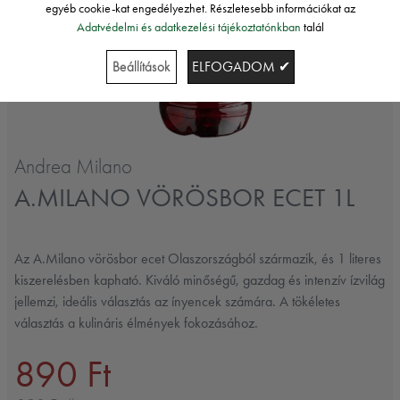
egyéb cookie-kat engedélyezhet. Részletesebb információkat az
Adatvédelmi és adatkezelési tájékoztatónkban
talál
Beállítások
ELFOGADOM ✔
Andrea Milano
A.MILANO VÖRÖSBOR ECET 1L
Az A.Milano vörösbor ecet Olaszországból származik, és 1 literes
kiszerelésben kapható. Kiváló minőségű, gazdag és intenzív ízvilág
jellemzi, ideális választás az ínyencek számára. A tökéletes
választás a kulináris élmények fokozásához.
890 Ft