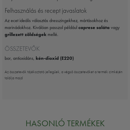
Felhasználás és recept javaslatok
Az ecet ideális választás dresszingekhez, mártásokhoz és
marinádokhoz. Kiválóan passzol például
caprese saláta
vagy
grillezett zöldségek
mellé.
ÖSSZETEVŐK
bor, antioxidáns,
kén-dioxid (E220)
Az összetevők tájékoztató jellegűek, a végső összetevőket a termék cimkéjén
találja majd
HASONLÓ TERMÉKEK