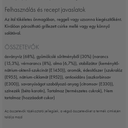
Felhasználás és recept javaslatok
Az ital tökéletes önmagában, reggeli vagy uzsonna kiegészítőként.
Kiválóan párosítható grillezett csirke mellé vagy egy könnyű
salátával.
ÖSSZETEVŐK
ásványvíz (68%), gyümölcslé sűrítményből (30%) (narancs
(15,3%), vérnarancs (8%), alma (6,7%)), stabilizátor (keményítő-
nátrium-oktenil-szukcinát (E1450)), aromák, édesítőszer (szukralóz
(E955), nátrium-ciklamát (E952)), antioxidáns (aszkorbinsav
(E300)), savanyúságot szabályozó anyag (citromsav (E330)),
színezék (béta karotin), Tartalmaz (természetes cukrok), Nem
tartalmaz (hozzáadott cukor)
Az összetevők tájékoztató jellegűek, a végső összetevőket a termék cimkéjén
találja majd