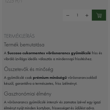
1225 Ft/l
Mennyiség:
TERMÉKLEÍRÁS
Termék bemutatása
A
Succoso cukormentes vörösnarancs gyümölcslé
friss és
vibráló ízvilága ideális választás a mindennapi frissítéshez.
Összetevők és minőség
A gyümölcslé csak
prémium minőségű
vörösnarancsokból
készül, garantálva a természetes, friss ízélményt.
Gasztronómiai élmény
A vörösnarancs gyümölcslé
intenzív és zamatos
ízével egy igazi
élményt nyújt minden kortyban, frissességet és üdülést adva.