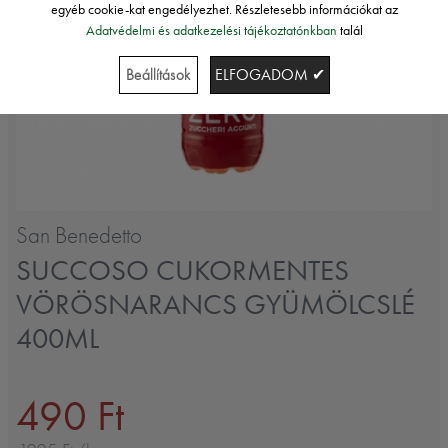
egyéb cookie-kat engedélyezhet. Részletesebb információkat az
Adatvédelmi és adatkezelési tájékoztatónkban
talál
Beállítások
ELFOGADOM ✔
San Benedetto
SUCCOSO CUKORMENTES
VÖRÖSNARANCS GYÜMÖLCSLÉ
400ML
490 Ft