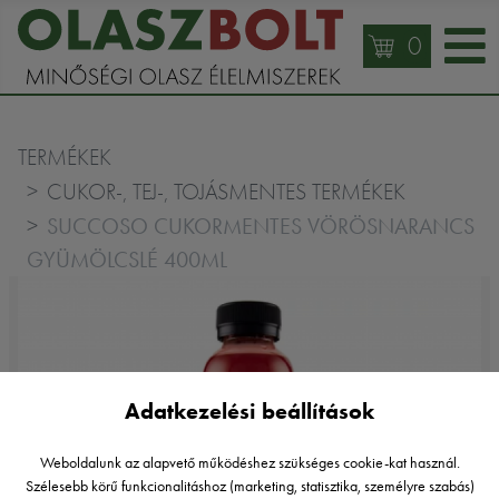
0
TERMÉKEK
CUKOR-, TEJ-, TOJÁSMENTES TERMÉKEK
SUCCOSO CUKORMENTES VÖRÖSNARANCS
GYÜMÖLCSLÉ 400ML
Adatkezelési beállítások
Weboldalunk az alapvető működéshez szükséges cookie-kat használ.
Szélesebb körű funkcionalitáshoz (marketing, statisztika, személyre szabás)