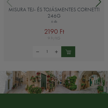
MISURA TEJ- ÉS TOJÁSMENTES CORNETTI
246G
6 db
2190 Ft
9 Ft/KG
Mennyiség: