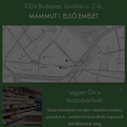
1024 Budapest, Lövőház u. 2-6.,
MAMMUT I. ELSŐ EMELET
×
Legyen Ön is
törzsvásárlónk!
Törzsvásárlóként minden vásárlása értékes
pontokat ér, amikért levásárolható kuponnal
ajándékozzuk meg.