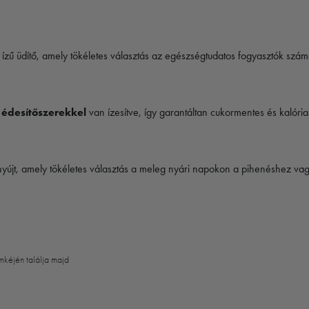
os ízű üdítő, amely tökéletes választás az egészségtudatos fogyasztók szám
s
édesítőszerekkel
van ízesítve, így garantáltan cukormentes és kalóri
nyújt, amely tökéletes választás a meleg nyári napokon a pihenéshez va
mkéjén találja majd