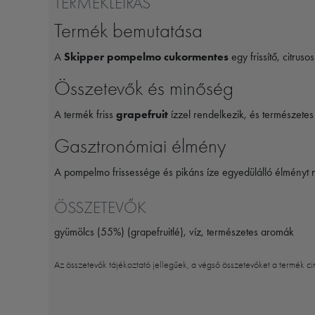
TERMÉKLEÍRÁS
Termék bemutatása
A
Skipper pompelmo cukormentes
egy frissítő, citrus
Összetevők és minőség
A termék friss
grapefruit
ízzel rendelkezik, és természete
Gasztronómiai élmény
A pompelmo frissessége és pikáns íze egyedülálló élményt 
ÖSSZETEVŐK
gyümölcs (55%) (grapefruitlé), víz, természetes aromák
Az összetevők tájékoztató jellegűek, a végső összetevőket a termék ci