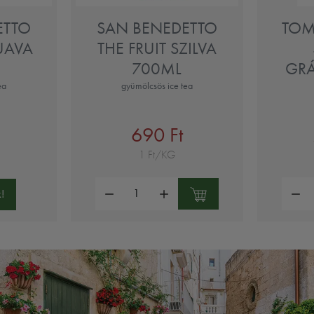
ETTO
SAN BENEDETTO
TOM
UAVA
THE FRUIT SZILVA
700ML
GR
ea
gyümölcsös ice tea
690 Ft
1 Ft/KG
Mennyiség:
Mennyi
!