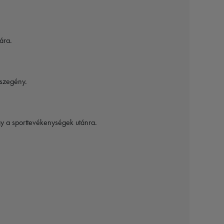
ára.
aszegény.
gy a sporttevékenységek utánra.