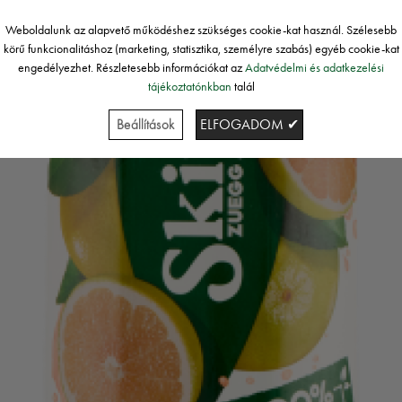
Weboldalunk az alapvető működéshez szükséges cookie-kat használ. Szélesebb
körű funkcionalitáshoz (marketing, statisztika, személyre szabás) egyéb cookie-kat
engedélyezhet. Részletesebb információkat az
Adatvédelmi és adatkezelési
tájékoztatónkban
talál
Beállítások
ELFOGADOM ✔