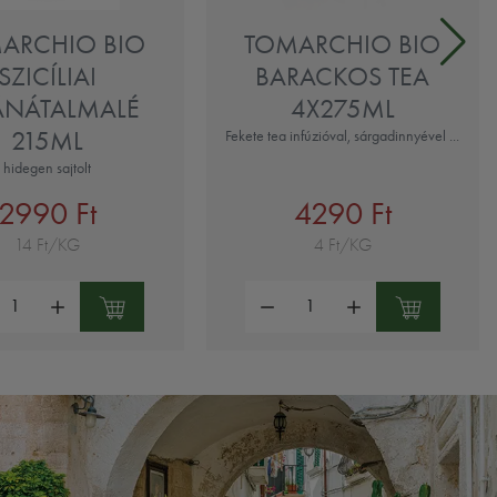
ARCHIO BIO
TOMARCHIO BIO
SZICÍLIAI
BARACKOS TEA
ÁNÁTALMALÉ
4X275ML
215ML
Fekete tea infúzióval, sárgadinnyével ...
hidegen sajtolt
2990 Ft
4290 Ft
14 Ft/KG
4 Ft/KG
ség:
Mennyiség: