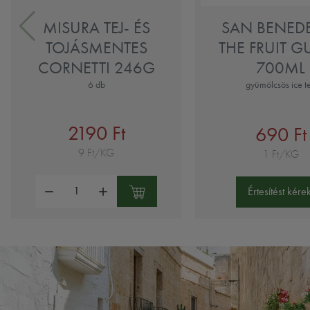
MISURA TEJ- ÉS
SAN BENED
TOJÁSMENTES
THE FRUIT G
CORNETTI 246G
700ML
6 db
gyümölcsös ice t
2190 Ft
690 Ft
9 Ft/KG
1 Ft/KG
Mennyiség:
Értesítést kérek