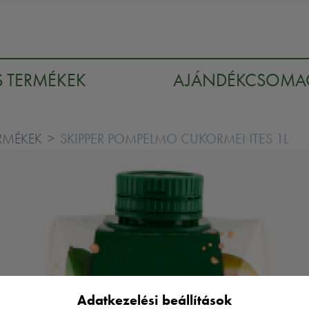
S TERMÉKEK
AJÁNDÉKCSOM
SKIPPER POMPELMO CUKORMENTES 1L
ERMÉKEK
Adatkezelési beállítások