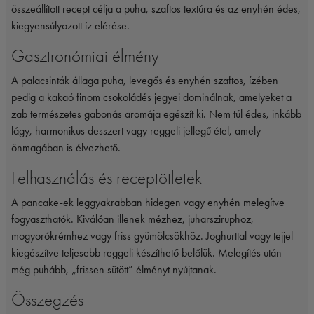
összeállított recept célja a puha, szaftos textúra és az enyhén édes,
kiegyensúlyozott íz elérése.
Gasztronómiai élmény
A palacsinták állaga puha, levegős és enyhén szaftos, ízében
pedig a kakaó finom csokoládés jegyei dominálnak, amelyeket a
zab természetes gabonás aromája egészít ki. Nem túl édes, inkább
lágy, harmonikus desszert vagy reggeli jellegű étel, amely
önmagában is élvezhető.
Felhasználás és receptötletek
A pancake-ek leggyakrabban hidegen vagy enyhén melegítve
fogyaszthatók. Kiválóan illenek mézhez, juharsziruphoz,
mogyorókrémhez vagy friss gyümölcsökhöz. Joghurttal vagy tejjel
kiegészítve teljesebb reggeli készíthető belőlük. Melegítés után
még puhább, „frissen sütött” élményt nyújtanak.
Összegzés