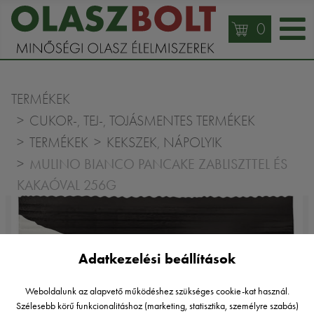
0
TERMÉKEK
CUKOR-, TEJ-, TOJÁSMENTES TERMÉKEK
TERMÉKEK
KEKSZEK, NÁPOLYIK
MULINO BIANCO PANCAKE ZABLISZTTEL ÉS
KAKAÓVAL 256G
Adatkezelési beállítások
Weboldalunk az alapvető működéshez szükséges cookie-kat használ.
Szélesebb körű funkcionalitáshoz (marketing, statisztika, személyre szabás)