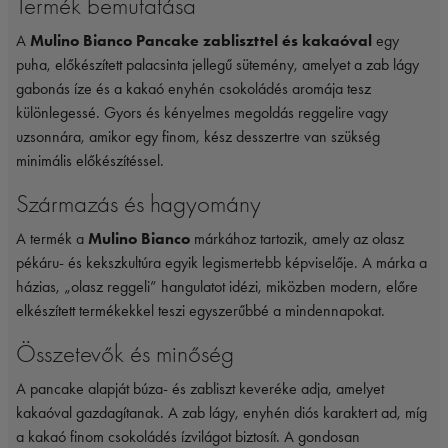
Termék bemutatása
A
Mulino Bianco Pancake zabliszttel és kakaóval
egy
puha, előkészített palacsinta jellegű sütemény, amelyet a zab lágy
gabonás íze és a kakaó enyhén csokoládés aromája tesz
különlegessé. Gyors és kényelmes megoldás reggelire vagy
uzsonnára, amikor egy finom, kész desszertre van szükség
minimális előkészítéssel.
Származás és hagyomány
A termék a
Mulino Bianco
márkához tartozik, amely az olasz
pékáru- és kekszkultúra egyik legismertebb képviselője. A márka a
házias, „olasz reggeli” hangulatot idézi, miközben modern, előre
elkészített termékekkel teszi egyszerűbbé a mindennapokat.
Összetevők és minőség
A pancake alapját búza- és zabliszt keveréke adja, amelyet
kakaóval gazdagítanak. A zab lágy, enyhén diós karaktert ad, míg
a kakaó finom csokoládés ízvilágot biztosít. A gondosan