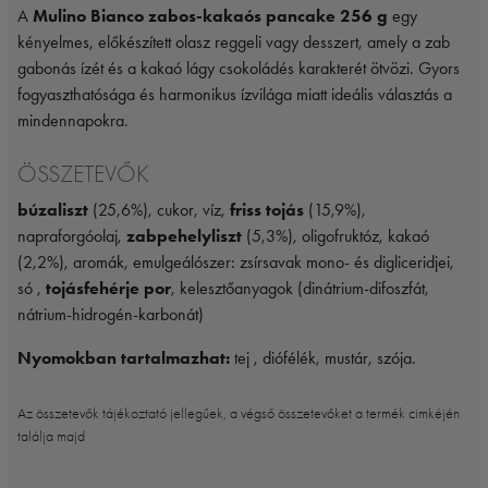
A
Mulino Bianco zabos-kakaós pancake 256 g
egy
kényelmes, előkészített olasz reggeli vagy desszert, amely a zab
gabonás ízét és a kakaó lágy csokoládés karakterét ötvözi. Gyors
fogyaszthatósága és harmonikus ízvilága miatt ideális választás a
mindennapokra.
ÖSSZETEVŐK
búzaliszt
(25,6%), cukor, víz,
friss tojás
(15,9%),
napraforgóolaj,
zabpehelyliszt
(5,3%), oligofruktóz, kakaó
(2,2%), aromák, emulgeálószer: zsírsavak mono- és digliceridjei,
só ,
tojásfehérje por
, kelesztőanyagok (dinátrium-difoszfát,
nátrium-hidrogén-karbonát)
Nyomokban tartalmazhat:
tej , diófélék, mustár, szója.
Az összetevők tájékoztató jellegűek, a végső összetevőket a termék cimkéjén
találja majd