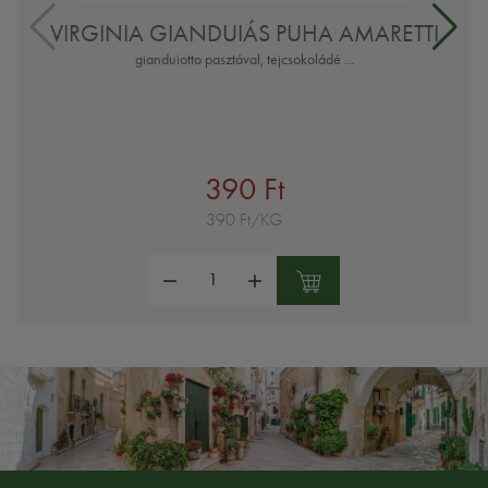
VIRGINIA GIANDUIÁS PUHA AMARETTI
gianduiotto pasztával, tejcsokoládé ...
390 Ft
390 Ft/KG
Mennyiség: