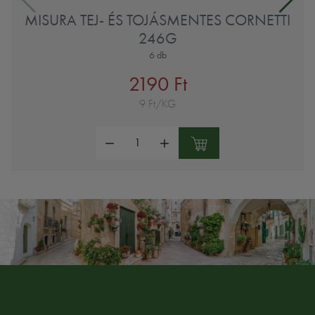
MISURA TEJ- ÉS TOJÁSMENTES CORNETTI
246G
6 db
2190 Ft
9 Ft/KG
Mennyiség: