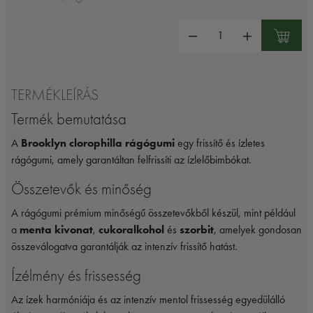
Mennyiség:
TERMÉKLEÍRÁS
Termék bemutatása
A
Brooklyn clorophilla rágógumi
egy frissítő és ízletes
rágógumi, amely garantáltan felfrissíti az ízlelőbimbókat.
Összetevők és minőség
A rágógumi prémium minőségű összetevőkből készül, mint például
a
menta kivonat
,
cukoralkohol
és
szorbit
, amelyek gondosan
összeválogatva garantálják az intenzív frissítő hatást.
Ízélmény és frissesség
Az ízek harmóniája és az intenzív mentol frissesség egyedülálló