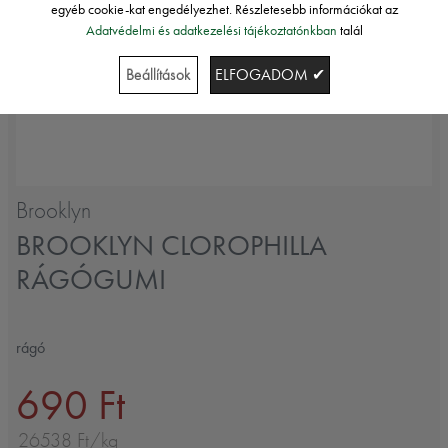
egyéb cookie-kat engedélyezhet. Részletesebb információkat az
Adatvédelmi és adatkezelési tájékoztatónkban
talál
Beállítások
ELFOGADOM ✔
Brooklyn
BROOKLYN CLOROPHILLA
RÁGÓGUMI
rágó
690 Ft
26538 Ft/kg