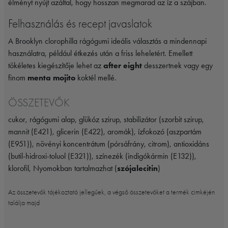
élményt nyújt azáltal, hogy hosszan megmarad az íz a szájban.
Felhasználás és recept javaslatok
A Brooklyn clorophilla rágógumi ideális választás a mindennapi
használatra, például étkezés után a friss leheletért. Emellett
tökéletes kiegészítője lehet az
after eight
desszertnek vagy egy
finom
menta mojito
koktél mellé.
ÖSSZETEVŐK
cukor, rágógumi alap, glükóz szirup, stabilizátor (szorbit szirup,
mannit (E421), glicerin (E422), aromák), ízfokozó (aszpartám
(E951)), növényi koncentrátum (pórsáfrány, citrom), antioxidáns
(butil-hidroxi-toluol (E321)), színezék (indigókármin (E132)),
klorofil, Nyomokban tartalmazhat (
szójalecitin
)
Az összetevők tájékoztató jellegűek, a végső összetevőket a termék cimkéjén
találja majd