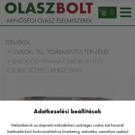
0
TERMÉKEK
CUKOR-, TEJ-, TOJÁSMENTES TERMÉKEK
BALOCCO VITAMIA CUKORMENTES
CSOKICSCEPPES KEKSZ 290G
Adatkezelési beállítások
Weboldalunk az alapvető működéshez szükséges cookie-kat használ.
Szélesebb körű funkcionalitáshoz (marketing, statisztika, személyre szabás)