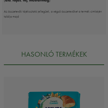
(
dió
,
tojás
,
tej
,
mustármag
)
Az összetevők tájékoztató jellegűek, a végső összetevőket a termék cimkéjén
találja majd
HASONLÓ TERMÉKEK