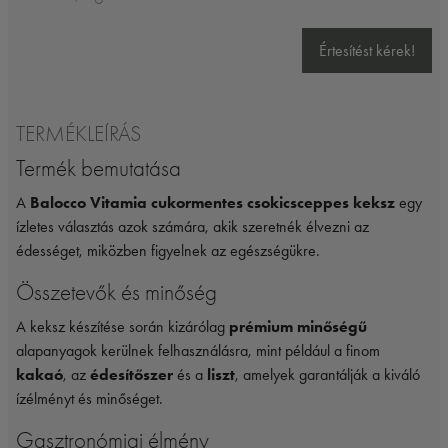
Értesítést kérek!
TERMÉKLEÍRÁS
Termék bemutatása
A
Balocco Vitamia cukormentes csokicsceppes keksz
egy
ízletes választás azok számára, akik szeretnék élvezni az
édességet, miközben figyelnek az egészségükre.
Összetevők és minőség
A keksz készítése során kizárólag
prémium minőségű
alapanyagok kerülnek felhasználásra, mint például a finom
kakaó
, az
édesítőszer
és a
liszt
, amelyek garantálják a kiváló
ízélményt és minőséget.
Gasztronómiai élmény