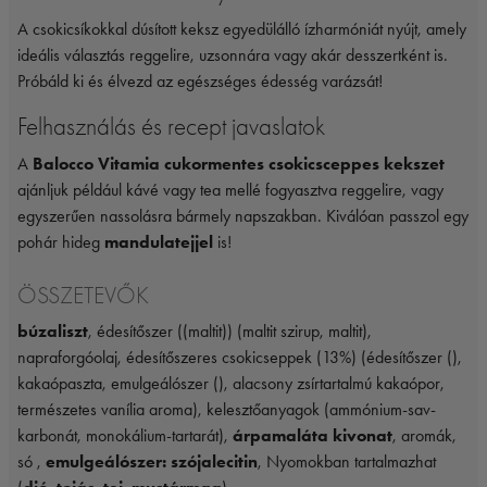
A csokicsíkokkal dúsított keksz egyedülálló ízharmóniát nyújt, amely
ideális választás reggelire, uzsonnára vagy akár desszertként is.
Próbáld ki és élvezd az egészséges édesség varázsát!
Felhasználás és recept javaslatok
A
Balocco Vitamia cukormentes csokicsceppes kekszet
ajánljuk például kávé vagy tea mellé fogyasztva reggelire, vagy
egyszerűen nassolásra bármely napszakban. Kiválóan passzol egy
pohár hideg
mandulatejjel
is!
ÖSSZETEVŐK
búzaliszt
, édesítőszer ((maltit)) (maltit szirup, maltit),
napraforgóolaj, édesítőszeres csokicseppek (13%) (édesítőszer (),
kakaópaszta, emulgeálószer (), alacsony zsírtartalmú kakaópor,
természetes vanília aroma), kelesztőanyagok (ammónium-sav-
karbonát, monokálium-tartarát),
árpamaláta kivonat
, aromák,
só ,
emulgeálószer: szójalecitin
, Nyomokban tartalmazhat