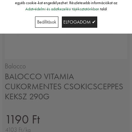
egyéb cookie-kat engedélyezhet. Részletesebb információkat az
Adatvédelmi és adatkezelési tájékoztatónkban
talál
Beállítások
ELFOGADOM ✔
Balocco
BALOCCO VITAMIA
CUKORMENTES CSOKICSCEPPES
KEKSZ 290G
1190 Ft
4103 Ft/kg