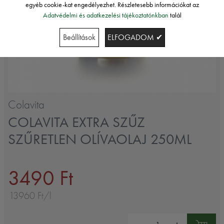
egyéb cookie-kat engedélyezhet. Részletesebb információkat az
Adatvédelmi és adatkezelési tájékoztatónkban
talál
Beállítások
ELFOGADOM ✔
Colavita
COLAVITA EXTRA SZŰZ
SZŰRETLEN OLÍVAOLAJ 250ML
3490 Ft
13960 Ft/l
Mennyiség: