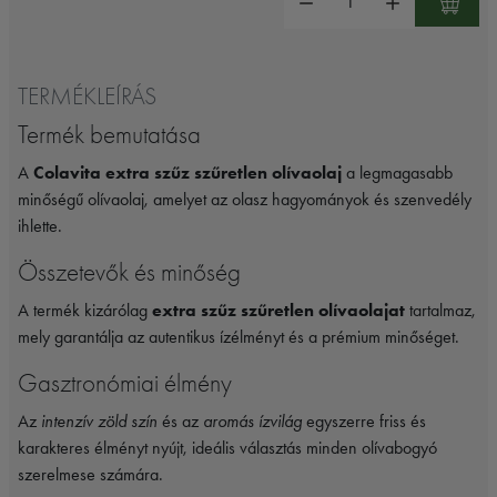
TERMÉKLEÍRÁS
Termék bemutatása
A
Colavita extra szűz szűretlen olívaolaj
a legmagasabb
minőségű olívaolaj, amelyet az olasz hagyományok és szenvedély
ihlette.
Összetevők és minőség
A termék kizárólag
extra szűz szűretlen olívaolajat
tartalmaz,
mely garantálja az autentikus ízélményt és a prémium minőséget.
Gasztronómiai élmény
Az
intenzív zöld szín
és az
aromás ízvilág
egyszerre friss és
karakteres élményt nyújt, ideális választás minden olívabogyó
szerelmese számára.