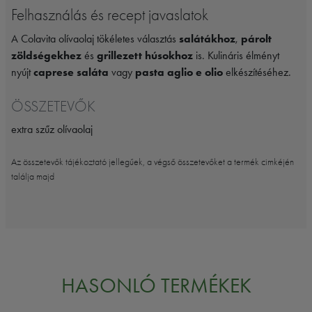
Felhasználás és recept javaslatok
A Colavita olívaolaj tökéletes választás
salátákhoz
,
párolt
zöldségekhez
és
grillezett húsokhoz
is. Kulináris élményt
nyújt
caprese saláta
vagy
pasta aglio e olio
elkészítéséhez.
ÖSSZETEVŐK
extra szűz olívaolaj
Az összetevők tájékoztató jellegűek, a végső összetevőket a termék cimkéjén
találja majd
HASONLÓ TERMÉKEK