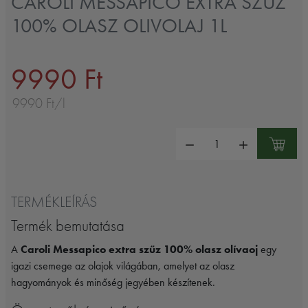
CAROLI MESSAPICO EXTRA SZŰZ
100% OLASZ OLIVOLAJ 1L
9990 Ft
9990 Ft/l
Mennyiség:
TERMÉKLEÍRÁS
Termék bemutatása
A
Caroli Messapico extra szűz 100% olasz olívaoj
egy
igazi csemege az olajok világában, amelyet az olasz
hagyományok és minőség jegyében készítenek.