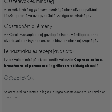
Összetevők és minőség
A termék kizárólag
prémium minőségű
olasz olívabogyókból
készül, garantálva az egyedülálló ízvilágot és minőséget.
Gasztronómiai élmény
Az Caroli Messapico olaj gazdag és intenzív ízvilága azonnal
elvarázsolja az ínyenceket, és felidézi az olasz táj szépségét.
Felhasználás és recept javaslatok
Ez a kiváló minőségű olívaoj ideális választás
Caprese saláta
,
bruschetta al pomodoro
és
grillezett zöldségek
mellé.
ÖSSZETEVŐK
Az összetevők tájékoztató jellegűek, a végső összetevőket a termék cimkéjén
találja majd