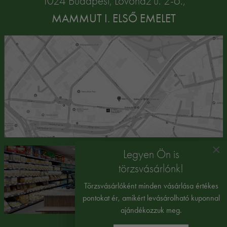
1024 Budapest, Lövőház u. 2-6.,
MAMMUT I. ELSŐ EMELET
×
Legyen Ön is
törzsvásárlónk!
Törzsvásárlóként minden vásárlása értékes
pontokat ér, amikért levásárolható kuponnal
ajándékozzuk meg.