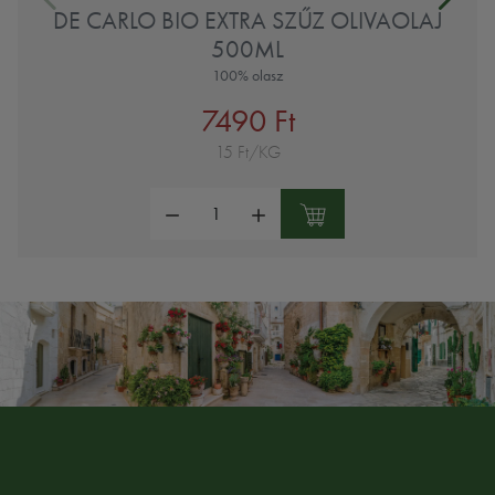
DE CARLO BIO EXTRA SZŰZ OLIVAOLAJ
500ML
100% olasz
7490 Ft
15 Ft/KG
Mennyiség: