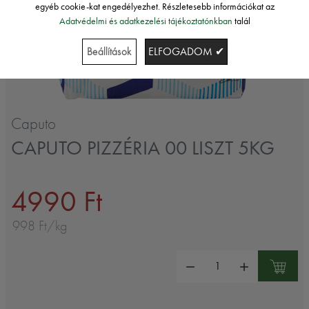
egyéb cookie-kat engedélyezhet. Részletesebb információkat az
Adatvédelmi és adatkezelési tájékoztatónkban
talál
Beállítások
ELFOGADOM ✔
Caputo
CAPUTO PIZZÉRIA 00 LISZT 5KG
4990 Ft
998 Ft/kg
Mennyiség: