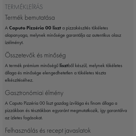
TERMÉKLEÍRÁS
Termék bemutatása
A
Caputo Pizzéria 00 liszt
a pizzakészítés tökéletes
alapanyaga, melynek minősége garantálja az autentikus olasz
ízélményt.
Összetevők és minőség
A termék prémium minőségű
liszt
ből készül, melynek tökéletes
állaga és minősége elengedhetetlen a tökéletes tészta
elkészítéséhez.
Gasztronómiai élmény
A Caputo Pizzéria 00 liszt gazdag ízvilága és finom állaga a
pizzákban és tésztákban egyaránt megmutatkozik, így garantálva
az ízletes fogásokat.
Felhasználás és recept javaslatok