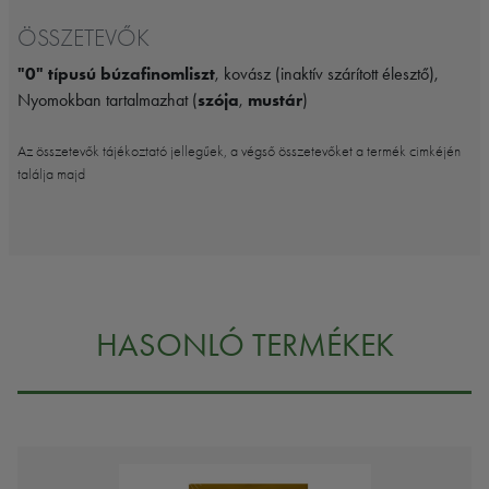
ÖSSZETEVŐK
"0" típusú búzafinomliszt
, kovász (inaktív szárított élesztő),
Nyomokban tartalmazhat (
szója
,
mustár
)
Az összetevők tájékoztató jellegűek, a végső összetevőket a termék cimkéjén
találja majd
HASONLÓ TERMÉKEK