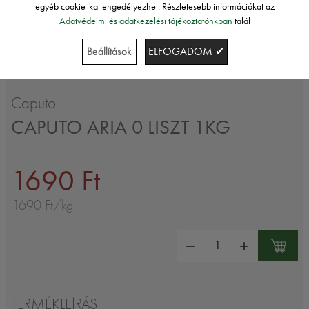
egyéb cookie-kat engedélyezhet. Részletesebb információkat az
Adatvédelmi és adatkezelési tájékoztatónkban
talál
Beállítások
ELFOGADOM ✔
Caputo
CAPUTO ARIA 0 LISZT 1KG
1690 Ft
1690 Ft/kg
Mennyiség:
TERMÉKLEÍRÁS