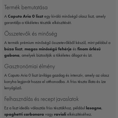
Termék bemutatása
A
Caputo Aria 0 liszt
egy kiváló minőségű olasz liszt, amely
garantálja a tökéletes tészták elkészítését.
Összetevők és minőség
A termék prémium minőségű összetevőkből készül, mint például a
búza liszt
,
magas minőségű fehérje
és
finom őrlésű
gabona
, amelyek biztosítják a tökéletes állagot és ízt.
Gasztronómiai élmény
A Caputo Aria 0 liszt ízvilága gazdag és intenzív, amely az olasz
konyha legjavát hozza el otthonodba. A friss tészta illata és íze
lenyűgöző.
Felhasználás és recept javaslatok
Ez a liszt ideális választás friss tésztákhoz, például
lasagne
,
spaghetti carbonara
vagy
ravioli
elkészítéséhez.