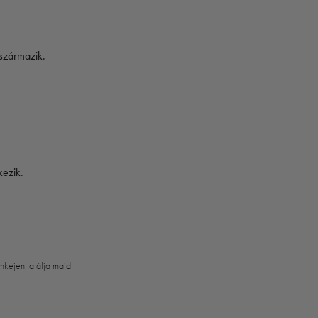
származik.
kezik.
mkéjén találja majd