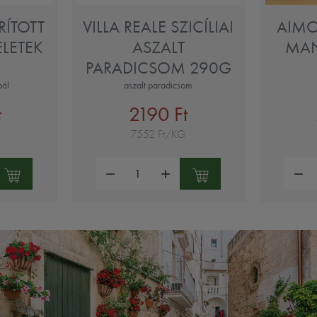
RÍTOTT
VILLA REALE SZICÍLIAI
AIMO
LETEK
ASZALT
MAN
PARADICSOM 290G
ból
aszalt paradicsom
t
2190 Ft
7552 Ft/KG
Mennyiség:
Mennyi