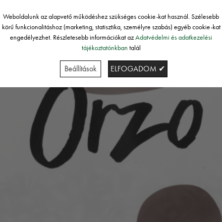
Weboldalunk az alapvető működéshez szükséges cookie-kat használ. Szélesebb
körű funkcionalitáshoz (marketing, statisztika, személyre szabás) egyéb cookie-kat
engedélyezhet. Részletesebb információkat az
Adatvédelmi és adatkezelési
tájékoztatónkban
talál
Beállítások
ELFOGADOM ✔