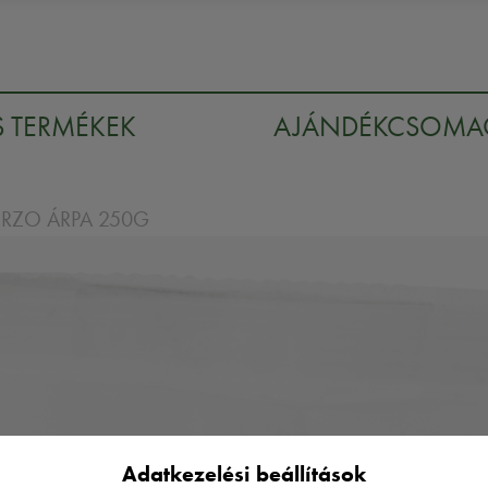
S TERMÉKEK
AJÁNDÉKCSOM
RZO ÁRPA 250G
Adatkezelési beállítások