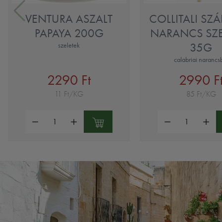
VENTURA ASZALT
COLLITALI SZÁ
PAPAYA 200G
NARANCS SZE
35G
szeletek
calabriai narancs
2290 Ft
2990 F
11 Ft/KG
85 Ft/KG
Mennyiség:
Mennyiség: