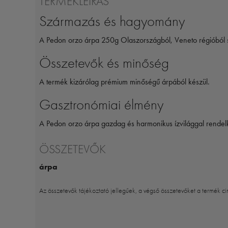
TERMÉKLEÍRÁS
Származás és hagyomány
A Pedon orzo árpa 250g Olaszországból, Veneto régióból 
Összetevők és minőség
A termék kizárólag prémium minőségű árpából készül.
Gasztronómiai élmény
A Pedon orzo árpa gazdag és harmonikus ízvilággal rendel
ÖSSZETEVŐK
árpa
Az összetevők tájékoztató jellegűek, a végső összetevőket a termék ci