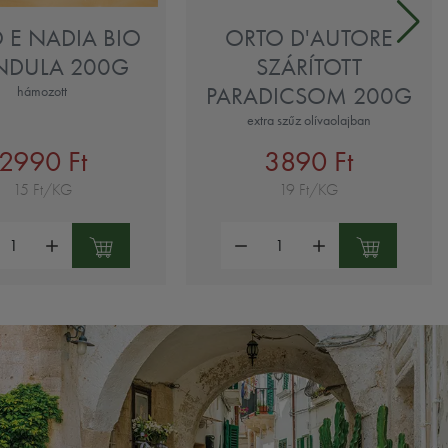
 E NADIA BIO
ORTO D'AUTORE
DULA 200G
SZÁRÍTOTT
PARADICSOM 200G
hámozott
extra szűz olívaolajban
2990 Ft
3890 Ft
15 Ft/KG
19 Ft/KG
ség:
Mennyiség: