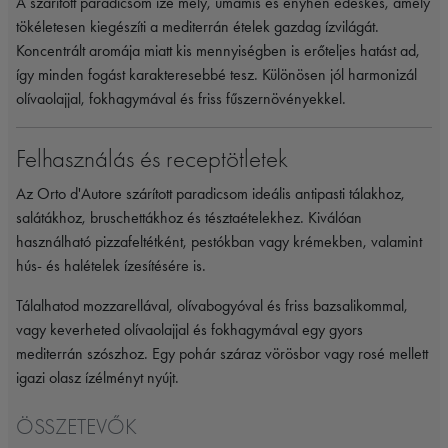
A szárított paradicsom íze mély, umamis és enyhén édeskés, amely
tökéletesen kiegészíti a mediterrán ételek gazdag ízvilágát.
Koncentrált aromája miatt kis mennyiségben is erőteljes hatást ad,
így minden fogást karakteresebbé tesz. Különösen jól harmonizál
olívaolajjal, fokhagymával és friss fűszernövényekkel.
Felhasználás és receptötletek
Az Orto d'Autore szárított paradicsom ideális antipasti tálakhoz,
salátákhoz, bruschettákhoz és tésztaételekhez. Kiválóan
használható pizzafeltétként, pestókban vagy krémekben, valamint
hús- és halételek ízesítésére is.
Tálalhatod mozzarellával, olívabogyóval és friss bazsalikommal,
vagy keverheted olívaolajjal és fokhagymával egy gyors
mediterrán szószhoz. Egy pohár száraz vörösbor vagy rosé mellett
igazi olasz ízélményt nyújt.
ÖSSZETEVŐK