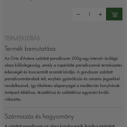
Mennyiség:
TERMÉKLEÍRÁS
Termék bemutatása
Az Orto d'Autore szárított paradicsom 200g egy intenzív ízvilágú
olasz különlegesség, amely a napérlelte paradicsomok természetes
édességét és koncentrált aromáit kínálja. A gondosan szárított
paradicsomdarabok telt, enyhén gyümölcsös és umamis jegyekkel
rendelkeznek, így tökéletes alapanyagai a mediterrán konyhának.
Antipasti tálakhoz, tésztákhoz és salátákhoz egyaránt kiváló
választás.
Származás és hagyomány
A szárított paradicsom az olasz konyha egyik ikonikus tartósított