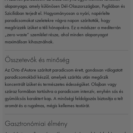
alapanyaga, amely különösen Dél-Olaszországban, Pugliában és
Szicíliában terjedt el. Hagyományosan a nyári, napérlelte
paradicsomokat szeletekre vágva napon szárították, hogy
megőrizzék ízüket a téli hónapokra. Ez a módszer a mediterrán
„zero waste” szemlélet része, ahol minden alapanyagot
maximálisan kihasználnak.
Összetevők és minőség
Az Orto d'Autore szárított paradicsom érett, gondosan válogatott
paradicsomokból készül, amelyek szárítás után megőrzik
koncentrált ízüket és természetes édességüket. Olajban vagy
száraz formában tartósítva a paradicsom intenzív, enyhén sós és
gyümölcsös karaktert kap. A minőségi feldolgozás biztosítja a telt
aromát és a rugalmas, mégis kellemes textúrát.
Gasztronómiai élmény