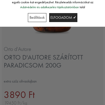
egyéb cookie-kat engedélyezhet. Részletesebb információkat az
Adatvédelmi és adatkezelési tájékoztatónkban
talál
Beállítások
ELFOGADOM ✔
Orto d'Autore
ORTO D'AUTORE SZÁRÍTOTT
PARADICSOM 200G
extra szűz olívaolajban
3890 Ft
19450 Ft/kg