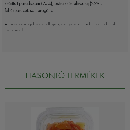
szárított paradicsom (75%), extra szűz olívaolaj (25%),
fehérborecet, só , oregánó
Az összetevők tájékoztató jellegűek, a végső összetevőket a termék cimkéjén
találja majd
HASONLÓ TERMÉKEK